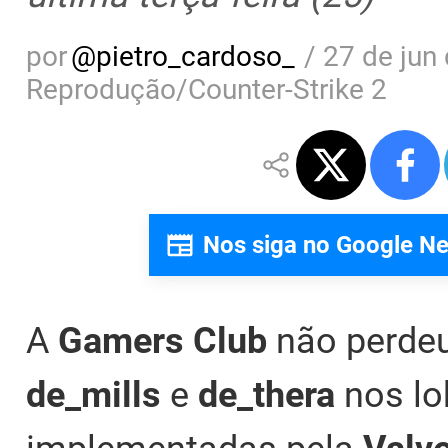
por
@
pietro_cardoso_
/
27 de jun
Reprodução/Counter-Strike 2
Nos siga no Google N
A
Gamers Club
não perdeu
de_mills
e
de_thera
nos lo