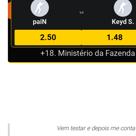
VS
paiN
Keyd S.
2.50
1.48
+18. Ministério da Fazenda
Vem testar e depois me conta