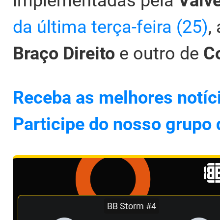
implementadas pela
Valv
da última terça-feira (25)
,
Braço Direito
e outro de
C
Receba as melhores notíc
Participe do nosso grupo
BB Storm #4