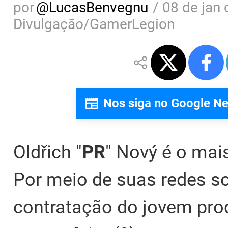
por
@
LucasBenvegnu
/
08 de jan 
Divulgação/GamerLegion
Nos siga no Google N
Oldřich "⁠
PR⁠
" Nový é o mai
Por meio de suas redes so
contratação do jovem prod