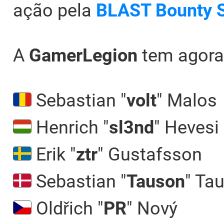
ação pela
BLAST Bounty 
A
GamerLegion
tem agora
Sebastian "
volt
" Malos
Henrich "
sl3nd
" Hevesi
Erik "⁠
ztr⁠
" Gustafsson
Sebastian "⁠
Tauson⁠
" Ta
Oldřich "⁠
PR⁠
" Nový