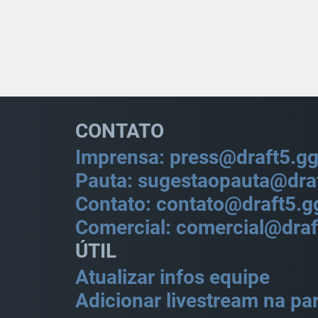
CONTATO
Imprensa: press@draft5.g
Pauta: sugestaopauta@dra
Contato: contato@draft5.g
Comercial: comercial@draf
ÚTIL
Atualizar infos equipe
Adicionar livestream na par