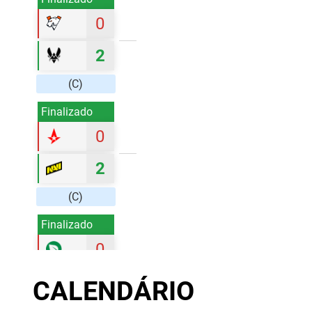
0
2
(C)
Finalizado
0
2
(C)
Finalizado
0
2
CALENDÁRIO
(C)