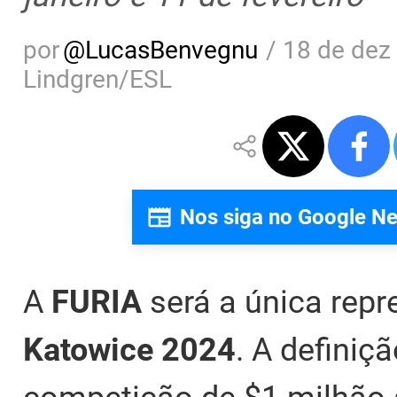
por
@
LucasBenvegnu
/
18 de dez
Lindgren/ESL
Nos siga no Google N
A
FURIA
será a única repr
Katowice 2024
. A definiç