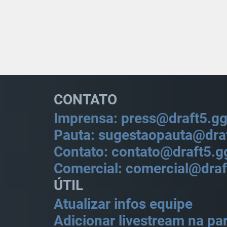
CONTATO
Imprensa: press@draft5.g
Pauta: sugestaopauta@dra
Contato: contato@draft5.g
Comercial: comercial@draf
ÚTIL
Atualizar infos equipe
Adicionar livestream na par