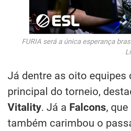
FURIA será a única esperança brasi
L
Já dentre as oito equipes
principal do torneio, dest
Vitality
. Já a
Falcons
, qu
também carimbou o passap