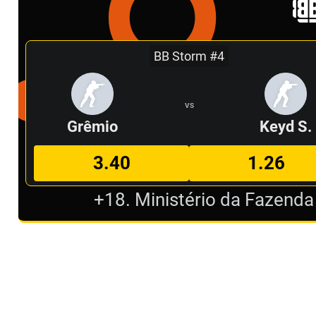
BB Storm #4
VS
Grêmio
Keyd S.
3.40
1.26
+18. Ministério da Fazenda