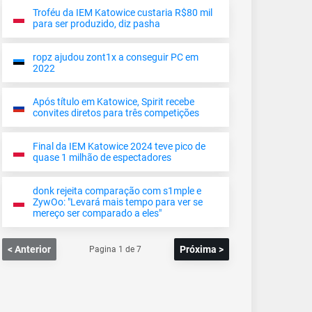
Troféu da IEM Katowice custaria R$80 mil
para ser produzido, diz pasha
ropz ajudou zont1x a conseguir PC em
2022
Após título em Katowice, Spirit recebe
convites diretos para três competições
Final da IEM Katowice 2024 teve pico de
quase 1 milhão de espectadores
donk rejeita comparação com s1mple e
ZywOo: "Levará mais tempo para ver se
mereço ser comparado a eles"
< Anterior
Próxima >
Pagina
1
de
7