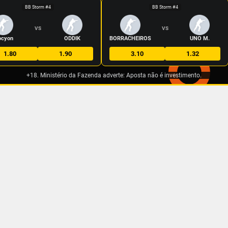
BB Storm #4
BB Storm #4
VS
VS
ocyon
ODDIK
BORRACHEIROS
UNO M.
1.80
1.90
3.10
1.32
+18. Ministério da Fazenda adverte: Aposta não é investimento.