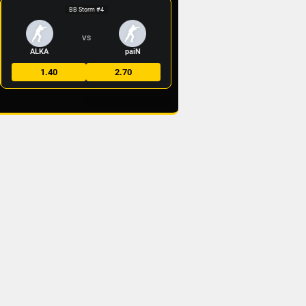
BB Storm #4
VS
ALKA
paiN
1.40
2.70