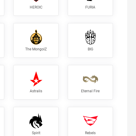
HEROIC
FURIA
The MongolZ
BIG
Astralis
Eternal Fire
Spirit
Rebels