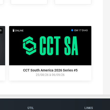
AS
EM 17 DIAS
🖥️ ONLINE
CCT South America 2026 Series #5
25/08/26
à
06/09/26
ÚTIL
LINKS