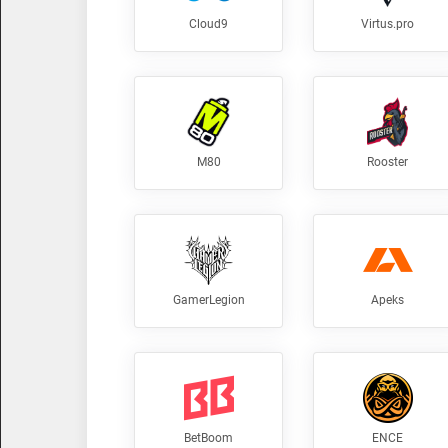
Cloud9
Virtus.pro
M80
Rooster
GamerLegion
Apeks
BetBoom
ENCE