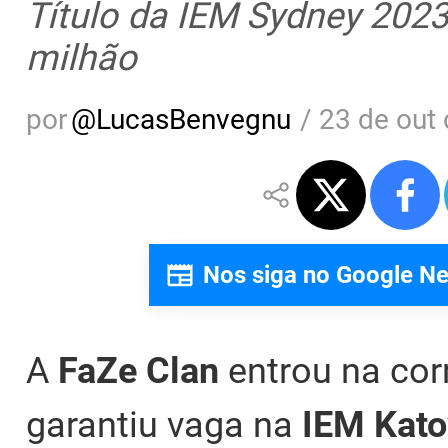
Título da IEM Sydney 2023
milhão
por
@
LucasBenvegnu
/
23 de out 
Nos siga no Google N
A
FaZe Clan
entrou na cor
garantiu vaga na
IEM Kato