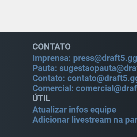
CONTATO
Imprensa: press@draft5.g
Pauta: sugestaopauta@dra
Contato: contato@draft5.g
Comercial: comercial@draf
ÚTIL
Atualizar infos equipe
Adicionar livestream na par