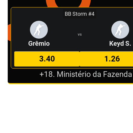
BB Storm #4
VS
Grêmio
Keyd S.
3.40
1.26
+18. Ministério da Fazenda