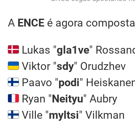
A
ENCE
é agora composta
Lukas "
gla1ve
" Rossan
Viktor "
sdy
" Orudzhev
Paavo "
podi
" Heiskane
Ryan "
Neityu
" Aubry
Ville "⁠
myltsi⁠
" Vilkman