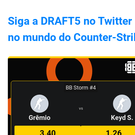
Siga a DRAFT5 no Twitter 
no mundo do Counter-Stri
BB Storm #4
VS
Grêmio
Keyd S.
3.40
1.26