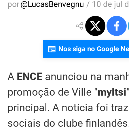
por
@
LucasBenvegnu
/
10 de jul 
Nos siga no Google N
A
ENCE
anunciou na manhã
promoção de Ville "⁠
myltsi⁠
principal. A notícia foi tr
sociais do clube finlandês