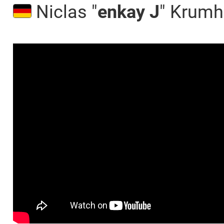
Niclas "⁠
enkay J⁠
" Krumh