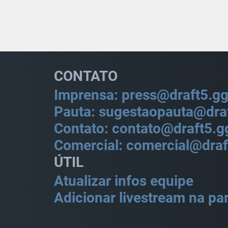
CONTATO
Imprensa: press@draft5.g
Pauta: sugestaopauta@dra
Contato: contato@draft5.g
Comercial: comercial@draf
ÚTIL
Atualizar infos equipe
Adicionar livestream na par