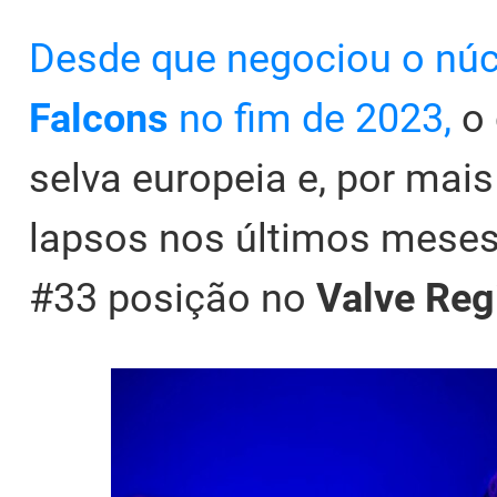
Desde que negociou o núcl
Falcons
no fim de 2023,
o 
selva europeia e, por mai
lapsos nos últimos meses
#33 posição no
Valve Reg