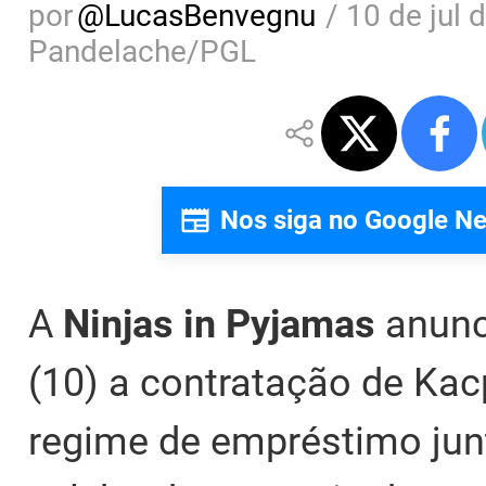
por
@
LucasBenvegnu
/
10 de jul 
Pandelache/PGL
Nos siga no Google N
A
Ninjas in Pyjamas
anunc
(10) a contratação de Kacp
regime de empréstimo jun