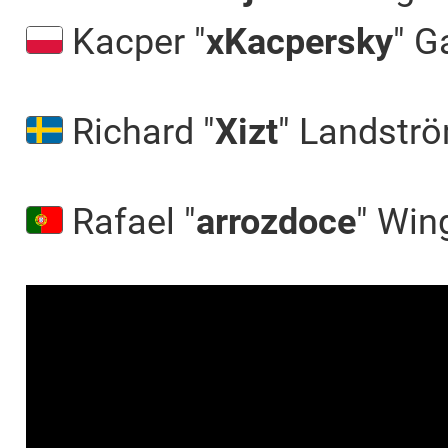
Kacper "⁠
xKacpersky⁠
" G
Richard "
Xizt
" Landstr
Rafael "
arrozdoce
" Wing