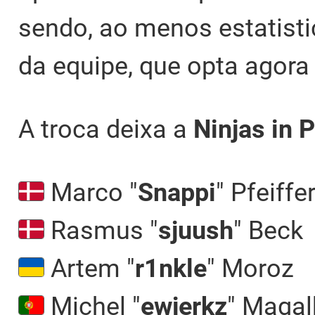
sendo, ao menos estatisti
da equipe, que opta agora 
A troca deixa a
Ninjas in
Marco "
Snappi
" Pfeiffe
Rasmus "
sjuush
" Beck
Artem "
r1nkle
" Moroz
Michel "
ewjerkz
" Maga