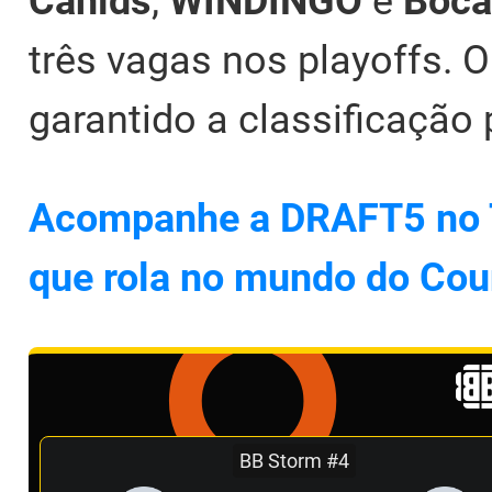
Canids
,
WINDINGO
e
Boca
três vagas nos playoffs. 
garantido a classificação p
Acompanhe a DRAFT5 no Tw
que rola no mundo do Cou
BB Storm #4