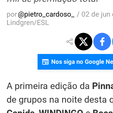
por
@
pietro_cardoso_
/
02 de jun
Lindgren/ESL
Nos siga no Google N
A primeira edição da
Pinna
de grupos na noite desta q