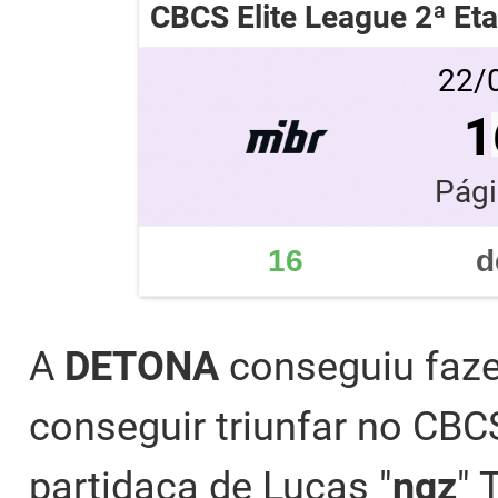
CBCS Elite League 2ª Et
22/0
1
Pági
16
d
A
DETONA
conseguiu faze
conseguir triunfar no CBC
partidaça de Lucas "
nqz
" 