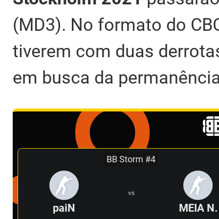
(MD3). No formato do CBCS
tiverem com duas derrota
em busca da permanência
BB Storm #4
VS
paiN
MEIA N.