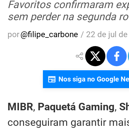
Favoritos confirmaram exp
sem perder na segunda ro
por
@
filipe_carbone
/
22 de jul de
Nos siga no Google N
MIBR
,
Paquetá Gaming
,
S
conseguiram garantir mai