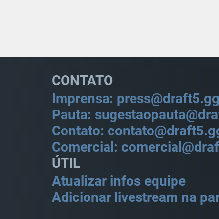
CONTATO
Imprensa: press@draft5.g
Pauta: sugestaopauta@dra
Contato: contato@draft5.g
Comercial: comercial@draf
ÚTIL
Atualizar infos equipe
Adicionar livestream na par