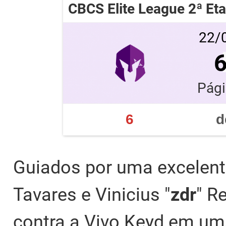
CBCS Elite League 2ª Et
22/0
Pági
6
d
Guiados por uma excelent
Tavares e Vinicius "
zdr
" R
contra a Vivo Keyd em um