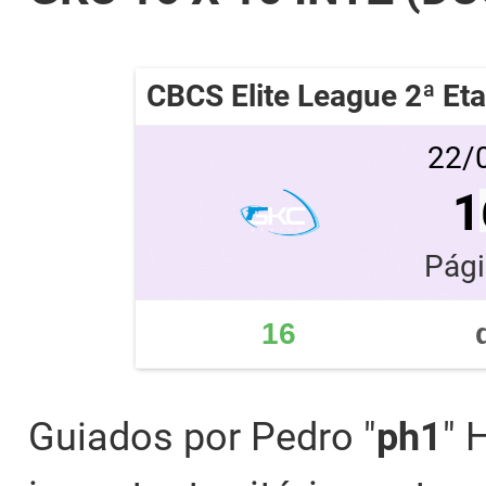
CBCS Elite League 2ª Et
22/0
1
Pági
16
Guiados por Pedro "
ph1
" 