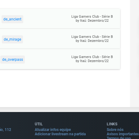
Liga Gamers Club - Série B
de_ancient
by Itaú: Dezembro/22
Liga Gamers Club - Série B
de_mirage
by Itaú: Dezembro/22
Liga Gamers Club - Série B
de_overpass
by Itaú: Dezembro/22
ÚTIL
LINKS
ão, 112
Atualizar infos equipe
Sobre nós
Adicionar livestream na partida
Avisos importantes
Termos de uso