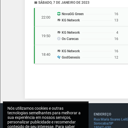
📅 SÁBADO, 7 DE JANEIRO DE 2023
NovaGG Green
16
22:00
KG Network
13
KG Network
4
19:50
Os Carecas
16
KG Network
16
18:40
GodGenesis
12
Nós utilizamos cookies e outras
tecnologias semelhantes para melhorar a
CONTATO
ENDEREÇO
sua experiência em nossos serviços,
Imprensa: press@draft5.gg
Rua Maria Soares Leit
personalizar publicidade e recomendar
Pauta: sugestaopauta@draft5.gg
Sorocaba/SP
conteúdo de seu interesse. Para saber
Contato: contato@draft5.gg
18047-690