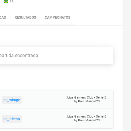
BR
DAS
RESULTADOS
CAMPEONATOS
artida encontrada.
Liga Gamers Club - Série B
de_mirage
by Itaú: Março/23
Liga Gamers Club - Série B
de_inferno
by Itaú: Março/23