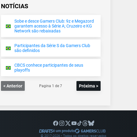
NOTÍCIAS
Sobe e desce Gamers Club: 9z e Megazord
garantem acesso à Série A; Cruzeiro e KG
Network são rebaixadas
Participantes da Série S da Gamers Club
são definidos
CBCS conhece participantes de seus
playoffs
< Anterior
Próxima >
Pagina
1
de
7
é um produto
© 2017-
2026
• Todos os direitos reservados