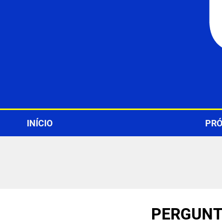
1.85
1.85
1.3
+18. Ministério da Fazenda
INÍCIO
PRÓ
PERGUNT