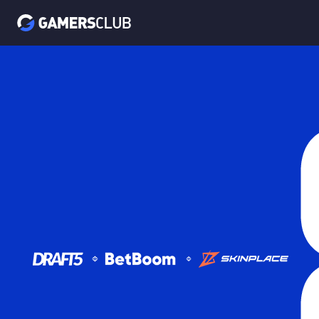
BB Storm #4
VS
Metanoia W.
Procyon
Galorys