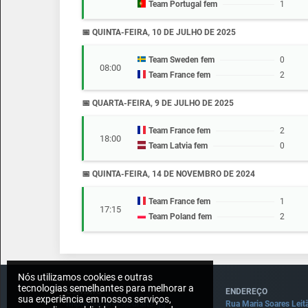
Team Portugal fem
1
📅 QUINTA-FEIRA, 10 DE JULHO DE 2025
Team Sweden fem
0
08:00
Team France fem
2
📅 QUARTA-FEIRA, 9 DE JULHO DE 2025
Team France fem
2
18:00
Team Latvia fem
0
📅 QUINTA-FEIRA, 14 DE NOVEMBRO DE 2024
Team France fem
1
17:15
Team Poland fem
2
Nós utilizamos cookies e outras
tecnologias semelhantes para melhorar a
CONTATO
ENDEREÇO
sua experiência em nossos serviços,
Imprensa: press@draft5.gg
Rua Maria Soares Leit