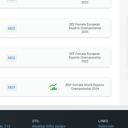
2025
EEF Female European
Esports Championship
MD3
2025
EEF Female European
Esports Championship
MD3
2025
IESF Female World Esports
MD3
Championship 2024
ÚTIL
LINKS
ão, 112
Atualizar infos equipe
Sobre nós