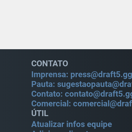
CONTATO
Imprensa: press@draft5.g
Pauta: sugestaopauta@dra
Contato: contato@draft5.g
Comercial: comercial@draf
ÚTIL
Atualizar infos equipe