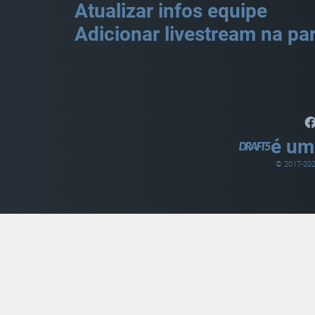
Atualizar infos equipe
Adicionar livestream na par
é um
© 2017-
20