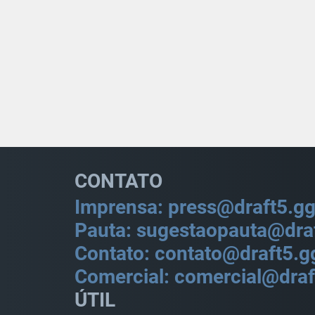
CONTATO
Imprensa: press@draft5.g
Pauta: sugestaopauta@dra
Contato: contato@draft5.g
Comercial: comercial@draf
ÚTIL