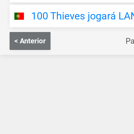
100 Thieves jogará LA
P
< Anterior