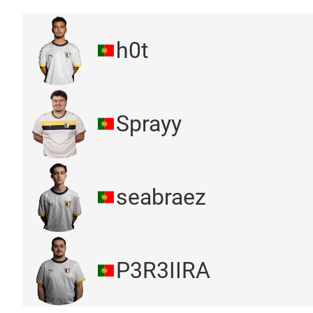
h0t
Sprayy
seabraez
P3R3IIRA