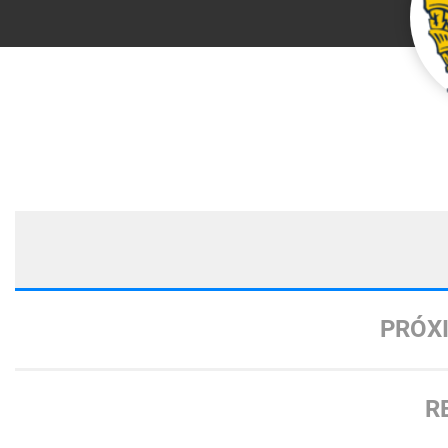
PRÓX
R