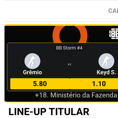
CA
BB Storm #4
VS
Grêmio
Keyd S.
5.80
1.10
+18. Ministério da Fazenda
LINE-UP TITULAR