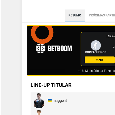
RESUMO
PRÓXIMAS PARTI
BB Sto
V
BORRACHEIROS
2.90
+18. Ministério da Fazend
LINE-UP TITULAR
maggent