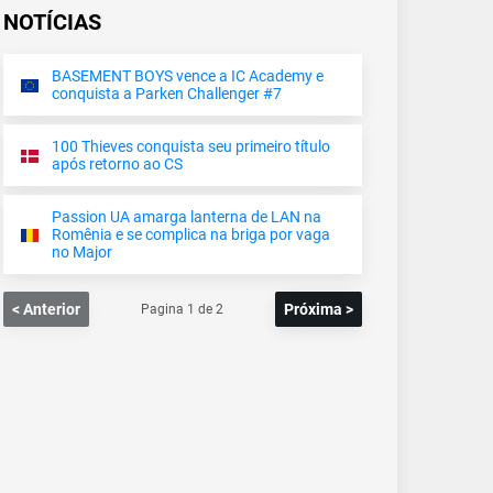
NOTÍCIAS
BASEMENT BOYS vence a IC Academy e
conquista a Parken Challenger #7
100 Thieves conquista seu primeiro título
após retorno ao CS
Passion UA amarga lanterna de LAN na
Romênia e se complica na briga por vaga
no Major
< Anterior
Próxima >
Pagina
1
de
2