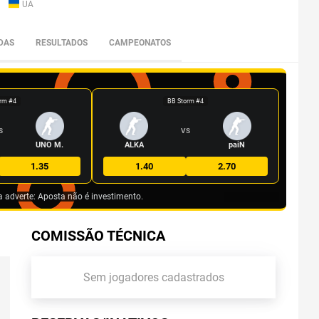
UA
DAS
RESULTADOS
CAMPEONATOS
rm #4
BB Storm #4
S
VS
UNO M.
ALKA
paiN
1.35
1.40
2.70
a adverte: Aposta não é investimento.
COMISSÃO TÉCNICA
Sem jogadores cadastrados