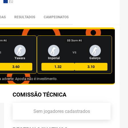
EU
DAS
RESULTADOS
CAMPEONATOS
rm #4
BB Storm #4
S
VS
Yawara
Imperial
Galorys
3.60
1.32
3.10
a adverte: Aposta não é investimento.
COMISSÃO TÉCNICA
Sem jogadores cadastrados