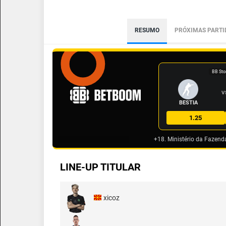
RESUMO
PRÓXIMAS PARTI
BB Sto
V
BESTIA
1.25
+18. Ministério da Fazend
LINE-UP TITULAR
xicoz