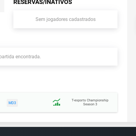
RESERVAS/INATIVOS
Sem jogadores cadastrados
artida encontrada.
T-esports Championship
MD3
Season 3