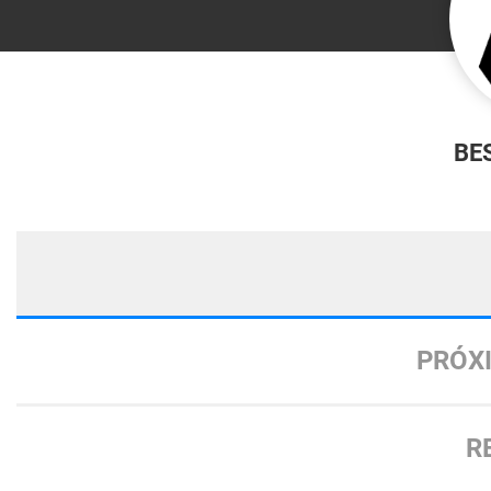
BE
PRÓX
R