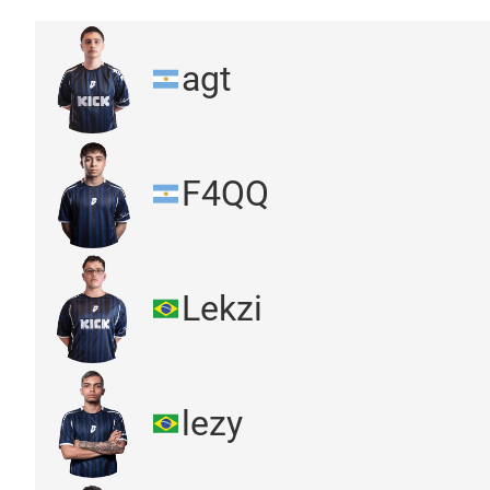
agt
F4QQ
Lekzi
lezy