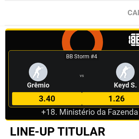
CA
BB Storm #4
VS
Grêmio
Keyd S.
3.40
1.26
+18. Ministério da Fazenda
LINE-UP TITULAR