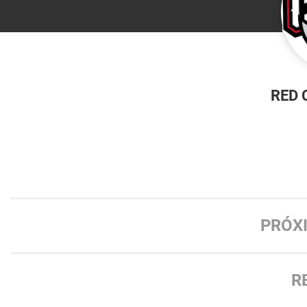
RED 
PRÓX
R