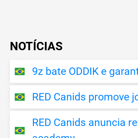
NOTÍCIAS
9z bate ODDIK e garan
RED Canids promove jo
RED Canids anuncia re
academy