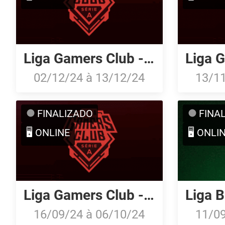
Liga Gamers Club - Série A: Dezembro/24
02/12/24
à
13/12/24
13/1
FINALIZADO
FINA
🖥️ ONLINE
🖥️ ONLI
Liga Gamers Club - Série A: Setembro/24
16/09/24
à
06/10/24
11/0