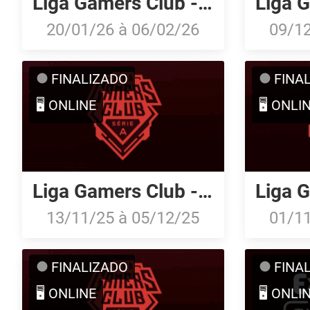
Liga Gamers Club - Série A: Janeiro/26
20/01/26
à
06/02/26
09/1
FINALIZADO
FINA
🖥️ ONLINE
🖥️ ONLI
Liga Gamers Club - Série A: Novembro/25
13/11/25
à
05/12/25
01/1
FINALIZADO
FINA
🖥️ ONLINE
🖥️ ONLI