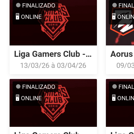
FINALIZADO
FINA
🖥️ ONLINE
🖥️ ONLI
Liga Gamers Club - Série A: Março/26
13/03/26
à
03/04/26
09/0
FINALIZADO
FINA
🖥️ ONLINE
🖥️ ONLI