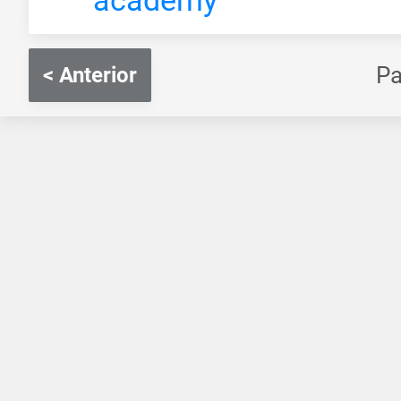
P
< Anterior