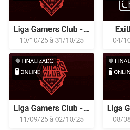
Liga Gamers Club - Série A: Outubro/25
Exi
10/10/25
à
31/10/25
04/1
FINALIZADO
FINA
🖥️ ONLINE
🖥️ ONLI
Liga Gamers Club - Série A: Setembro/25
11/09/25
à
02/10/25
08/0