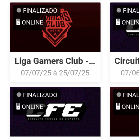
FINALIZADO
FINA
🖥️ ONLINE
🖥️ ONLI
Liga Gamers Club - Série A: Julho/25
07/07/25
à
25/07/25
07/0
FINALIZADO
FINA
🖥️ ONLINE
🖥️ ONLI