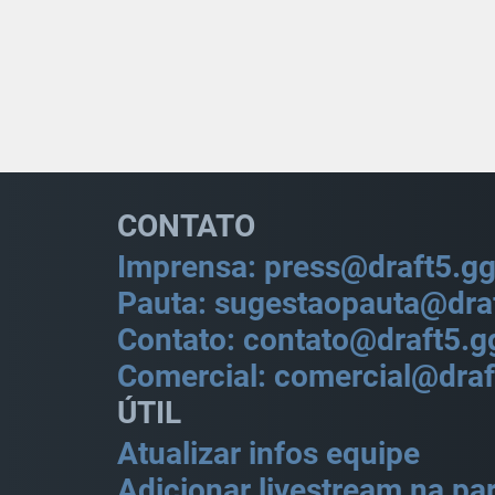
CONTATO
Imprensa: press@draft5.g
Pauta: sugestaopauta@dra
Contato: contato@draft5.g
Comercial: comercial@draf
ÚTIL
Atualizar infos equipe
Adicionar livestream na par