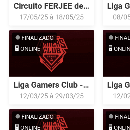
Circuito FERJEE de Esports 2025: Open Qualifier #1
17/05/25
à
18/05/25
08/0
FINALIZADO
FINA
🖥️ ONLINE
🖥️ ONLI
Liga Gamers Club - Série A: Março/25
12/03/25
à
29/03/25
12/0
FINALIZADO
FINA
🖥️ ONLINE
🖥️ ONLI