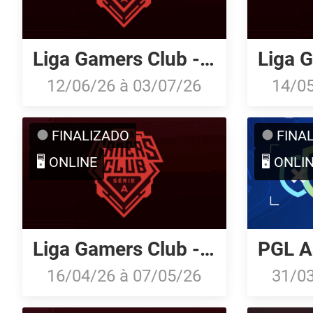
Liga Gamers Club - Série A: Junho/26
12/06/26
à
03/07/26
14/0
FINALIZADO
FINA
🖥️ ONLINE
🖥️ ONLI
Liga Gamers Club - Série A: Abril/26
16/04/26
à
07/05/26
31/0