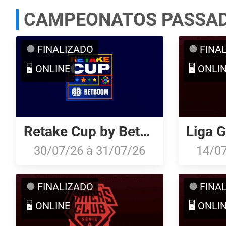
CAMPEONATOS PASSA
FINALIZADO
FINA
🖥️ ONLINE
🖥️ ONLI
Retake Cup by Betboom
30/07/26
à
31/07/26
14/0
FINALIZADO
FINA
🖥️ ONLINE
🖥️ ONLI