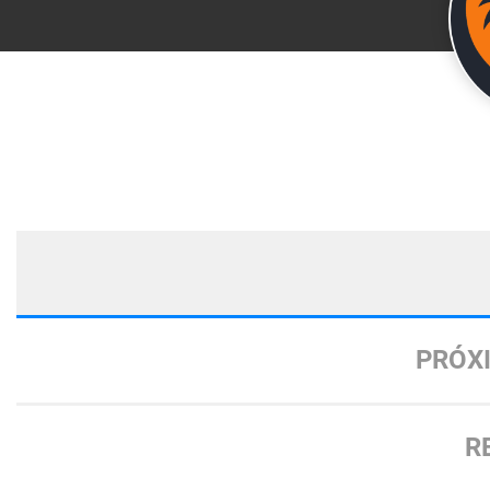
PRÓX
R