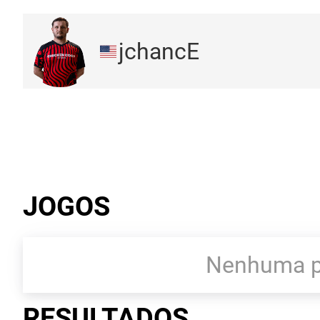
jchancE
JOGOS
Nenhuma pa
RESULTADOS