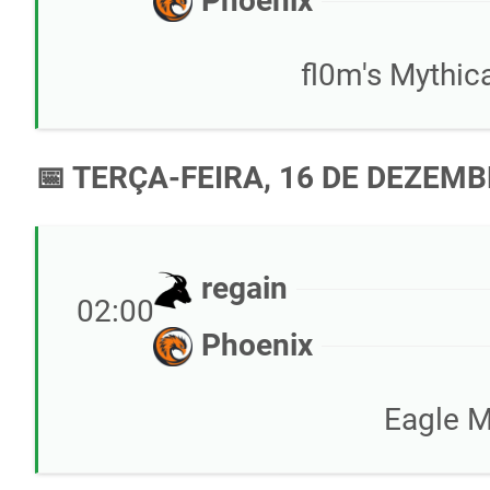
Phoenix
fl0m's Mythi
📅 TERÇA-FEIRA, 16 DE DEZEMB
regain
02:00
Phoenix
Eagle M