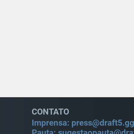
CONTATO
Imprensa: press@draft5.g
Pauta: sugestaopauta@dra