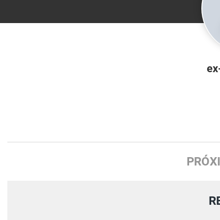
ex
PRÓX
R