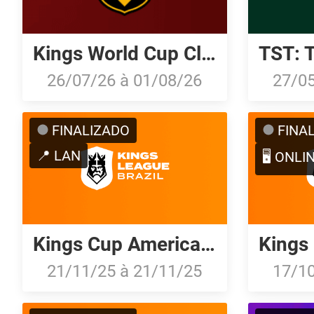
Kings World Cup Clubs 2026
26/07/26
à
01/08/26
27/0
FINALIZADO
FINA
📍 LAN
🖥️ ONLI
Kings Cup America 2025
21/11/25
à
21/11/25
17/1