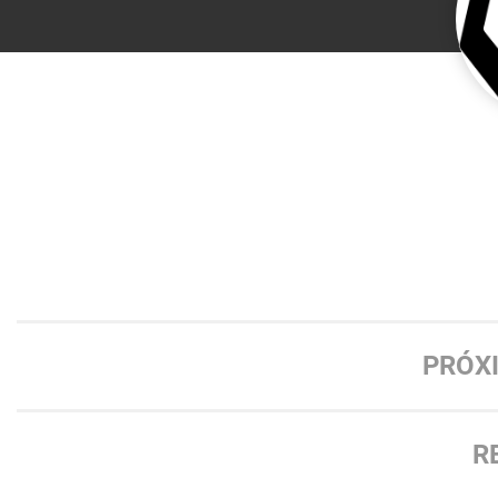
PRÓX
R