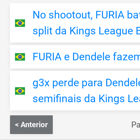
No shootout, FURIA ba
split da Kings League B
FURIA e Dendele fazem 
g3x perde para Dendele
semifinais da Kings L
P
< Anterior