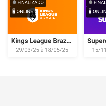
FINALIZADO
FINA
🖥️ ONLINE
🖥️ ONLI
Kings League Brazil 2025: Split 1
29/03/25
à
18/05/25
15/1