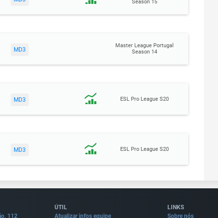
Season 15
Master League Portugal
MD3
Season 14
ESL Pro League S20
MD3
ESL Pro League S20
MD3
ÚTIL
LINKS
ão, 112
Atualizar infos equipe
Sobre nós