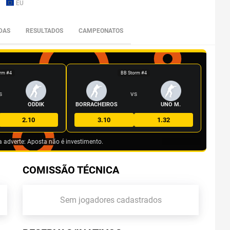
EU
DAS
RESULTADOS
CAMPEONATOS
rm #4
BB Storm #4
S
VS
ODDIK
BORRACHEIROS
UNO M.
2.10
3.10
1.32
a adverte: Aposta não é investimento.
COMISSÃO TÉCNICA
Sem jogadores cadastrados