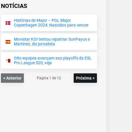
NOTÍCIAS
Histórias de Major – PGL Major
Copenhagen 2024: Nascidos para vencer
Movistar KOI tentou repatriar SunPayus e
Martinez, diz jornalista
Oito equipes avançam aos playoffs da ESL
Pro League S20; veja
< Anterior
Próxima >
Pagina
1
de
12