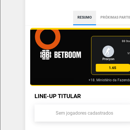
RESUMO
PRÓXIMAS PARTI
BB Sto
V
Procyon
1.65
+18. Ministério da Fazend
LINE-UP TITULAR
Sem jogadores cadastrados