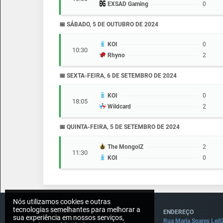
EXSAD Gaming
0
📅 SÁBADO, 5 DE OUTUBRO DE 2024
KOI
0
10:30
Rhyno
2
📅 SEXTA-FEIRA, 6 DE SETEMBRO DE 2024
KOI
0
18:05
Wildcard
2
📅 QUINTA-FEIRA, 5 DE SETEMBRO DE 2024
The MongolZ
2
11:30
KOI
0
Nós utilizamos cookies e outras
tecnologias semelhantes para melhorar a
CONTATO
ENDEREÇO
sua experiência em nossos serviços,
Imprensa: press@draft5.gg
Rua Maria Soares Leit