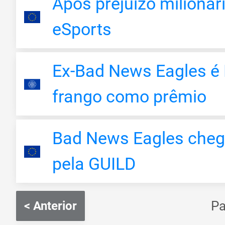
Após prejuízo milionár
eSports
Ex-Bad News Eagles é 
frango como prêmio
Bad News Eagles cheg
pela GUILD
P
< Anterior