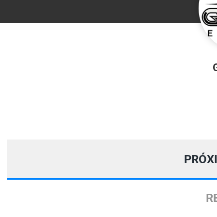
PRÓX
R