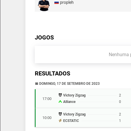
propleh
JOGOS
Nenhuma p
RESULTADOS
📅 DOMINGO, 17 DE SETEMBRO DE 2023
Victory Zigzag
2
17:00
Alliance
0
Victory Zigzag
2
10:00
ECSTATIC
1