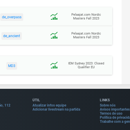
Pelaajat.com Nordic
de_overpass
Masters Fall 2023
Pelaajat.com Nordic
de_ancient
Masters Fall 2023
IEM Sydney 2023: Closed
MD3
Qualifier EU
ÚTIL
LINKS
ão, 112
Atualizar infos equipe
Sobre nós
Adicionar livestream na partida
Avisos importantes
Termos de uso
Política de privaci
Trabalhe com a gen