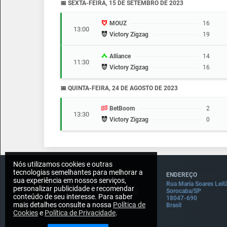
📅 SEXTA-FEIRA, 15 DE SETEMBRO DE 2023
MOUZ
16
13:00
Victory Zigzag
19
Alliance
14
11:30
Victory Zigzag
16
📅 QUINTA-FEIRA, 24 DE AGOSTO DE 2023
BetBoom
2
13:30
Victory Zigzag
0
Nós utilizamos cookies e outras
tecnologias semelhantes para melhorar a
CONTATO
ENDEREÇO
sua experiência em nossos serviços,
Imprensa: press@draft5.gg
Rua Maria Soares Leit
personalizar publicidade e recomendar
Pauta: sugestaopauta@draft5.gg
Sorocaba/SP
conteúdo de seu interesse. Para saber
Contato: contato@draft5.gg
18047-690
mais detalhes consulte a nossa
Política de
Comercial: comercial@draft5.gg
Brasil
Cookies
e
Política de Privacidade
.