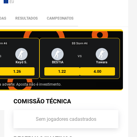
EU
DAS
RESULTADOS
CAMPEONATOS
rm #4
BB Storm #4
S
VS
Keyd S.
BESTIA
Yawara
1.26
1.22
4.00
a adverte: Aposta não é investimento.
COMISSÃO TÉCNICA
Sem jogadores cadastrados