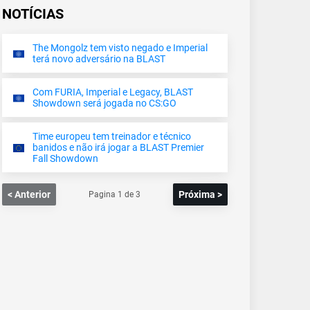
NOTÍCIAS
The Mongolz tem visto negado e Imperial
terá novo adversário na BLAST
Com FURIA, Imperial e Legacy, BLAST
Showdown será jogada no CS:GO
Time europeu tem treinador e técnico
banidos e não irá jogar a BLAST Premier
Fall Showdown
< Anterior
Próxima >
Pagina
1
de
3