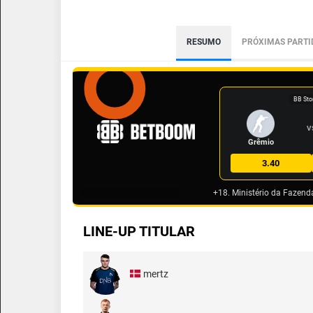
RESUMO
PRÓXIMAS PARTI
BB Sto
V
Grêmio
3.40
+18. Ministério da Fazend
LINE-UP TITULAR
mertz