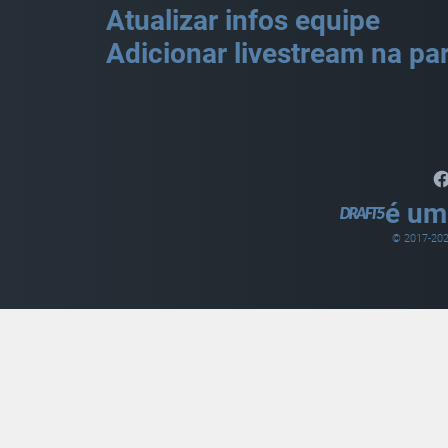
Atualizar infos equipe
Adicionar livestream na par
é um
© 2017-
20