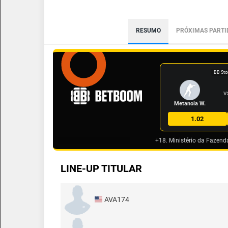
RESUMO
PRÓXIMAS PARTI
BB Sto
V
Metanoia W.
1.02
+18. Ministério da Fazend
LINE-UP TITULAR
AVA174