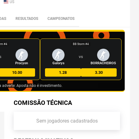
US
DAS
RESULTADOS
CAMPEONATOS
rm #4
BB Storm #4
S
VS
Procyon
Galorys
BORRACHEIROS
10.00
1.28
3.30
a adverte: Aposta não é investimento.
COMISSÃO TÉCNICA
Sem jogadores cadastrados