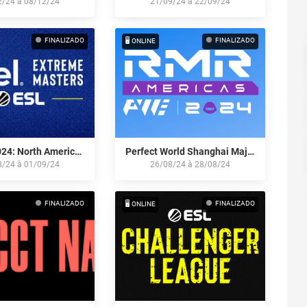
2/24
à
08/12/24
21/09/24
à
22/09/24
FINALIZADO
FINALIZADO
🖥️ ONLINE
IEM Rio 2024: North American Qualifier
Perfect World Shanghai Major 2024: North American Qualifier
8/24
à
01/09/24
26/08/24
à
28/08/24
FINALIZADO
FINALIZADO
🖥️ ONLINE