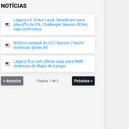
NOTÍCIAS
Legacy e E-Xolos Lazer classificam para
playoffs da ESL Challenger Season 48 NA;
veja confrontos
BOSS é campeã do CCT Season 2 North
American Series #3
Legacy fica com última vaga para RMR
Américas do Major de Xangai
< Anterior
Próxima >
Pagina
1
de
3