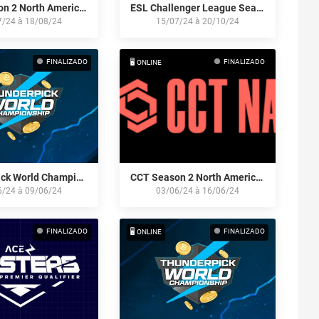
CCT Season 2 North American Series #2
ESL Challenger League Season 48: North America
7/24
à
18/08/24
15/07/24
à
20/10/24
FINALIZADO
FINALIZADO
🖥️ ONLINE
Thunderpick World Championship 2024: North American Series #2
CCT Season 2 North American Series #1
6/24
à
09/06/24
03/06/24
à
16/06/24
FINALIZADO
FINALIZADO
🖥️ ONLINE