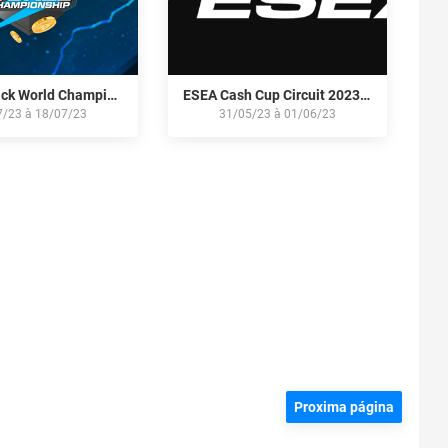
Thunderpick World Championship 2023: North American Qualifier #1
ESEA Cash Cup Circuit 2023: North American Cup #8
7/23
à
18/07/23
31/05/23
à
01/06/23
Proxima página