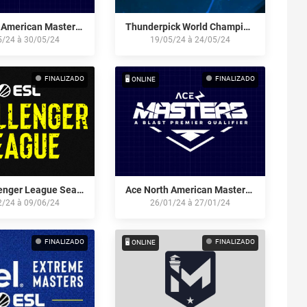
Ace North American Masters Fall 2024 - Open Qualifier 1
Thunderpick World Championship 2024: North American Series #1
5/24
à
30/05/24
19/05/24
à
24/05/24
FINALIZADO
FINALIZADO
🖥️ ONLINE
ESL Challenger League Season 47: North America
Ace North American Masters Spring 2024 - Open Qualifier 2
2/24
à
09/06/24
26/01/24
à
27/01/24
FINALIZADO
FINALIZADO
🖥️ ONLINE