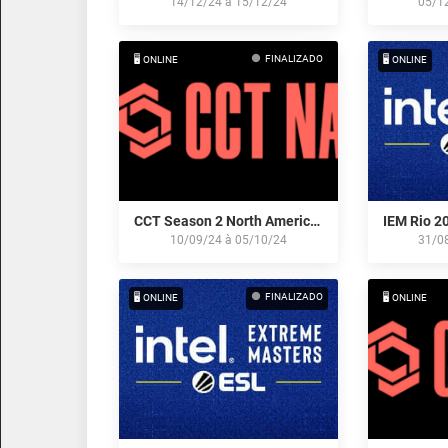
14/12/24
à
15/12/24
05/1
FINALIZADO
🖥️ ONLINE
🖥️ ONLINE
CCT Season 2 North American Series #3
10/09/24
à
05/10/24
31/0
FINALIZADO
🖥️ ONLINE
🖥️ ONLINE