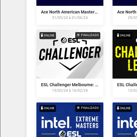
Ace North American Masters Fall 2024 - Open Qualifier 2
31/05/24
à
01/06/24
29/0
FINALIZADO
🖥️ ONLINE
🖥️ ONLINE
ESL Challenger Melbourne: North American Open Qualifier
15/02/24
à
16/02/24
13/0
FINALIZADO
🖥️ ONLINE
🖥️ ONLINE