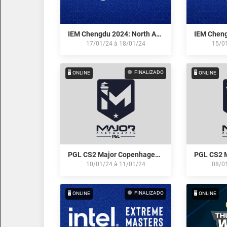
IEM Chengdu 2024: North American Open Qualifier #2
17/01/24
à
18/01/24
15/0
FINALIZADO
🖥️ ONLINE
🖥️ ONLINE
PGL CS2 Major Copenhagen 2024: North American RMR Open Qualifier #2
10/01/24
à
11/01/24
08/0
FINALIZADO
🖥️ ONLINE
🖥️ ONLINE