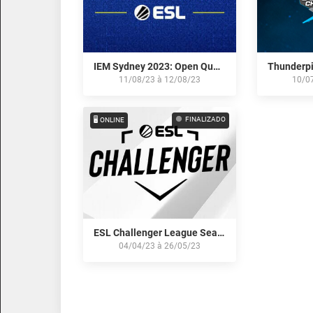
IEM Sydney 2023: Open Qualifier NA #2
11/08/23
à
12/08/23
10/0
FINALIZADO
🖥️ ONLINE
ESL Challenger League Season 45: North America
04/04/23
à
26/05/23