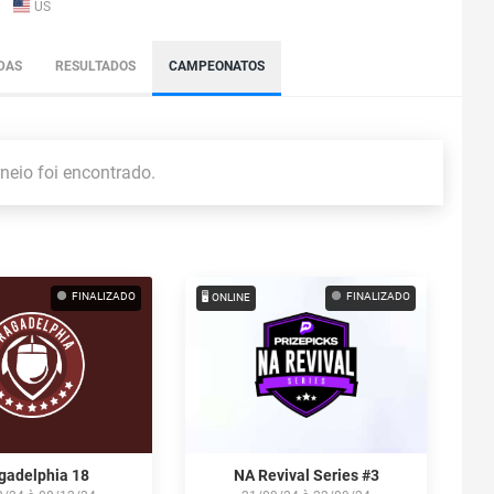
US
DAS
RESULTADOS
CAMPEONATOS
eio foi encontrado.
FINALIZADO
FINALIZADO
🖥️ ONLINE
gadelphia 18
NA Revival Series #3