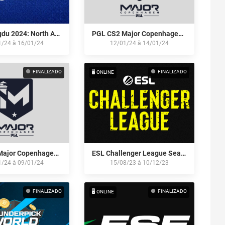
IEM Chengdu 2024: North American Open Qualifier #1
PGL CS2 Major Copenhagen 2024: North American RMR Closed Qualifier
1/24
à
16/01/24
12/01/24
à
14/01/24
FINALIZADO
FINALIZADO
🖥️ ONLINE
PGL CS2 Major Copenhagen 2024: North American RMR Open Qualifier #1
ESL Challenger League Season 46: North America
1/24
à
09/01/24
15/08/23
à
10/12/23
FINALIZADO
FINALIZADO
🖥️ ONLINE