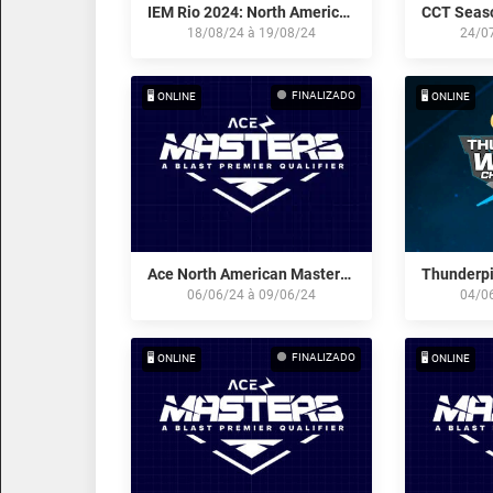
IEM Rio 2024: North American Open Qualifier #2
18/08/24
à
19/08/24
24/0
FINALIZADO
🖥️ ONLINE
🖥️ ONLINE
Ace North American Masters Fall 2024
06/06/24
à
09/06/24
04/0
FINALIZADO
🖥️ ONLINE
🖥️ ONLINE