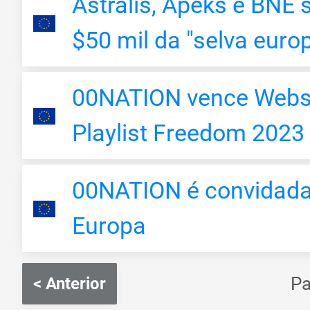
Astralis, Apeks e BNE 
$50 mil da "selva euro
00NATION vence Webste
Playlist Freedom 2023
00NATION é convidad
Europa
P
< Anterior