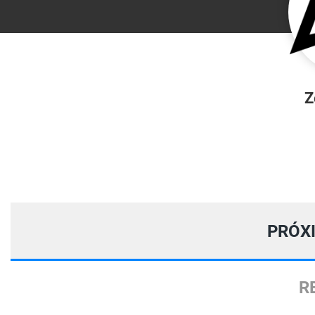
Z
PRÓX
R