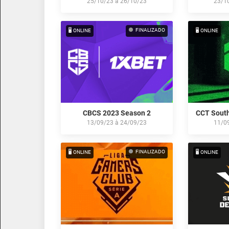
25/10/23
à
26/10/23
23/1
FINALIZADO
🖥️ ONLINE
🖥️ ONLINE
CBCS 2023 Season 2
13/09/23
à
24/09/23
11/0
FINALIZADO
🖥️ ONLINE
🖥️ ONLINE