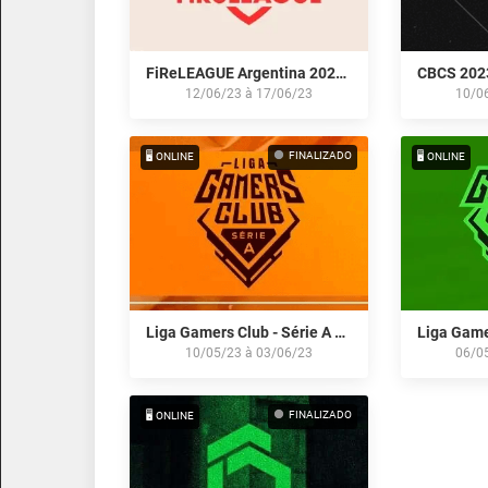
FiReLEAGUE Argentina 2023: Closed Qualifier
12/06/23
à
17/06/23
10/0
FINALIZADO
🖥️ ONLINE
🖥️ ONLINE
Liga Gamers Club - Série A by Itaú: Maio/23
10/05/23
à
03/06/23
06/0
FINALIZADO
🖥️ ONLINE