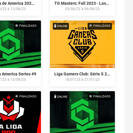
Supercopa de America 2023: Last Chance Qualifier
TG Masters: Fall 2023 - Last Chance Qualifier
8/23
à
12/08/23
05/08/23
à
06/08/23
FINALIZADO
FINALIZADO
🖥️ ONLINE
 America Series #9
Liga Gamers Club: Série S 2023
7/23
à
13/08/23
18/07/23
à
21/07/23
FINALIZADO
FINALIZADO
🖥️ ONLINE