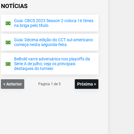
NOTÍCIAS
Guia: CBCS 2023 Season 2 coloca 16 times
na briga pelo título
Guia: Décima edição do CCT sul-americano
começa nesta segunda-feira
BeBold varre adversários nos playoffs da
Série A de julho; veja os principais
destaques do torneio
< Anterior
Próxima >
Pagina
1
de
5