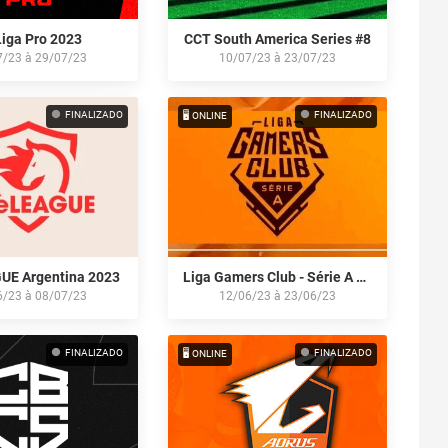
Liga Pro 2023
CCT South America Series #8
7/23
à
29/07/23
10/07/23
à
23/07/23
FINALIZADO
FINALIZADO
🖥️ ONLINE
UE Argentina 2023
Liga Gamers Club - Série A by Itaú: Junho/23
6/23
à
08/07/23
12/06/23
à
23/06/23
FINALIZADO
FINALIZADO
🖥️ ONLINE