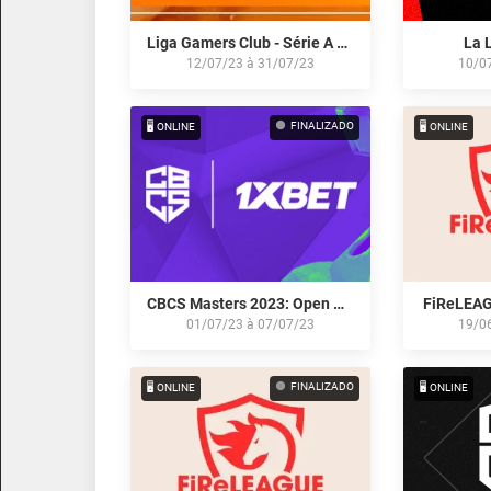
Liga Gamers Club - Série A by Itaú: Julho/23
La 
12/07/23
à
31/07/23
10/0
FINALIZADO
🖥️ ONLINE
🖥️ ONLINE
CBCS Masters 2023: Open Qualifier
FiReLEAG
01/07/23
à
07/07/23
19/0
FINALIZADO
🖥️ ONLINE
🖥️ ONLINE