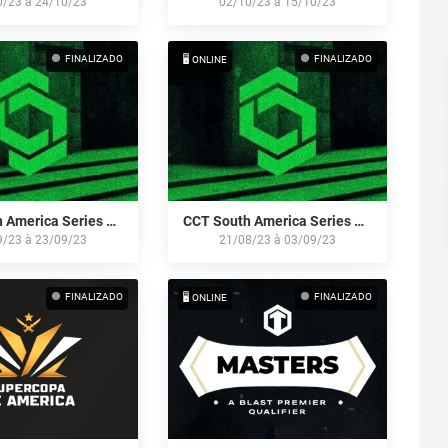
0/23
à
24/10/23
02/10/23
à
15/10/23
FINALIZADO
FINALIZADO
🖥️ ONLINE
CCT South America Series #11
CCT South America Series #10
9/23
à
23/09/23
21/08/23
à
03/09/23
FINALIZADO
FINALIZADO
🖥️ ONLINE