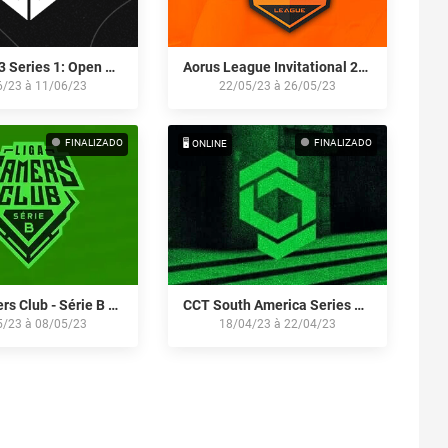
CBCS 2023 Series 1: Open Qualifier #2
Aorus League Invitational 2023
6/23
à
11/06/23
22/05/23
à
26/05/23
FINALIZADO
FINALIZADO
🖥️ ONLINE
Liga Gamers Club - Série B by Itaú: Abril/23
CCT South America Series #7: Closed Qualifier
5/23
à
08/05/23
18/04/23
à
22/04/23