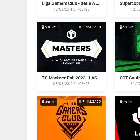
Liga Gamers Club - Série A by Itaú: Agosto/23
15/08/23
à
31/08/23
12/0
FINALIZADO
🖥️ ONLINE
🖥️ ONLINE
TG Masters: Fall 2023 - LAS Qualifier
CCT South
03/08/23
à
04/08/23
31/0
FINALIZADO
🖥️ ONLINE
🖥️ ONLINE