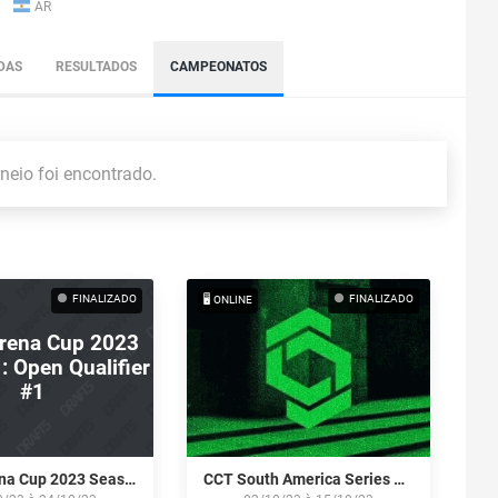
AR
DAS
RESULTADOS
CAMPEONATOS
eio foi encontrado.
FINALIZADO
FINALIZADO
🖥️ ONLINE
rena Cup 2023
: Open Qualifier
#1
Game Arena Cup 2023 Season 1: Open Qualifier #1
CCT South America Series #12