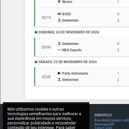
Nouns
1
BOSS
0
02:15
timbermen
2
📅 DOMINGO, 24 DE NOVEMBRO DE 2024
timbermen
0
20:00
NRG Esports
2
📅 SÁBADO, 23 DE NOVEMBRO DE 2024
Party Astronauts
1
22:45
timbermen
2
Nós utilizamos cookies e outras
tecnologias semelhantes para melhorar a
CONTATO
ENDEREÇO
sua experiência em nossos serviços,
Imprensa: press@draft5.gg
Rua Maria Soares Leit
personalizar publicidade e recomendar
Pauta: sugestaopauta@draft5.gg
Sorocaba/SP
conteúdo de seu interesse. Para saber
Contato: contato@draft5.gg
18047-690