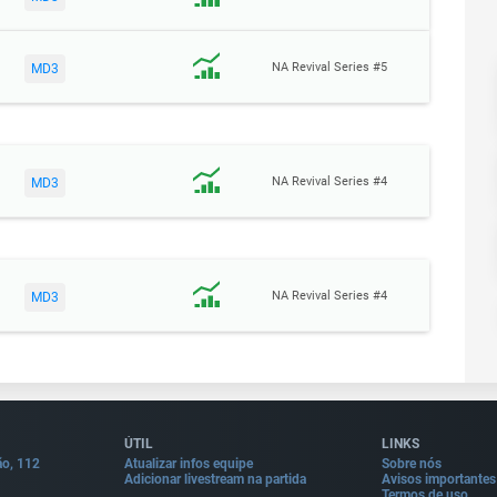
NA Revival Series #5
MD3
NA Revival Series #4
MD3
NA Revival Series #4
MD3
ÚTIL
LINKS
ão, 112
Atualizar infos equipe
Sobre nós
Adicionar livestream na partida
Avisos importantes
Termos de uso