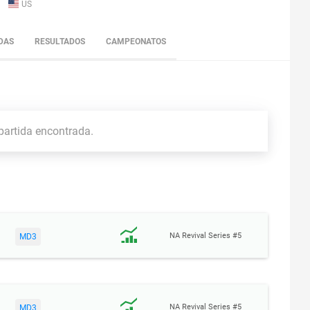
US
DAS
RESULTADOS
CAMPEONATOS
artida encontrada.
NA Revival Series #5
MD3
NA Revival Series #5
MD3