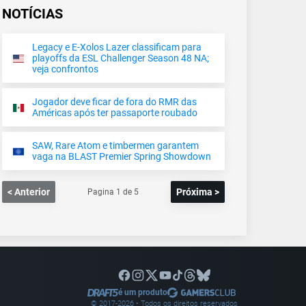
NOTÍCIAS
Legacy e E-Xolos Lazer classificam para
playoffs da ESL Challenger Season 48 NA;
veja confrontos
Jogador deve ficar de fora do RMR das
Américas após ter passaporte roubado
SAW, Rare Atom e timbermen garantem
vaga na BLAST Premier Spring Showdown
< Anterior
Próxima >
Pagina
1
de
5
é um produto
© 2017-
2026
• Todos os direitos reservados