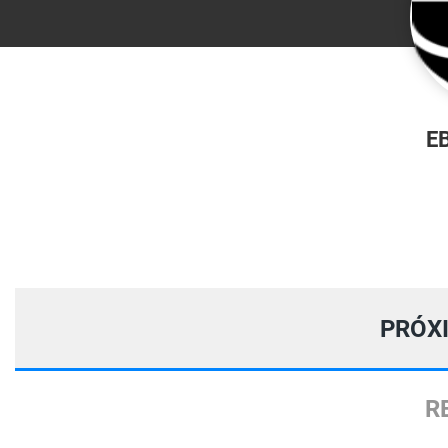
E
PRÓX
R