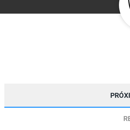
PRÓX
R