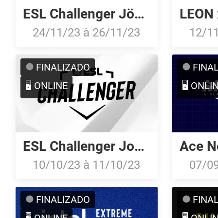
ESL Challenger Jönköping 2023
24/11/23
à
26/11/23
12/1
FINALIZADO
FINA
🖥️ ONLINE
🖥️ ONLI
ESL Challenger Jonköping 2023: North American Qualifier
10/10/23
à
11/10/23
07/0
FINALIZADO
FINA
🖥️ ONLINE
🖥️ ONLI