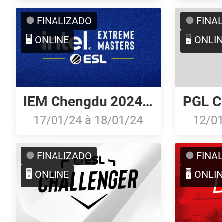
FINALIZADO
FINA
🖥️ ONLINE
🖥️ ONLI
IEM Chengdu 2024: North American Open Qualifier #2
17/01/24
à
18/01/24
12/0
FINALIZADO
FINA
🖥️ ONLINE
🖥️ ONLI