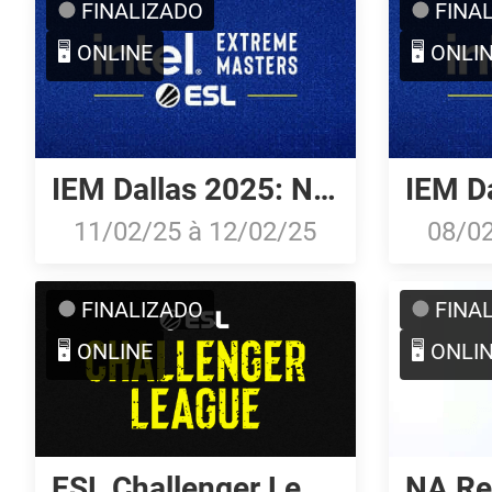
FINALIZADO
FINA
🖥️ ONLINE
🖥️ ONLI
IEM Dallas 2025: North American Qualifier
11/02/25
à
12/02/25
08/0
FINALIZADO
FINA
🖥️ ONLINE
🖥️ ONLI
ESL Challenger League Season 49: North America
NA Rev