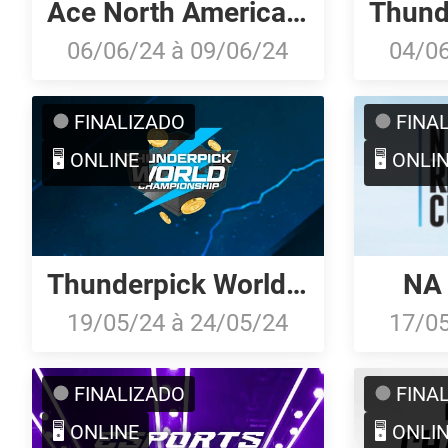
Ace North American Masters Fall 2024
06/06/24
à
09/06/24
04/0
FINALIZADO
FINA
🖥️ ONLINE
🖥️ ONLI
Thunderpick World Championship 2024: North American Series #1
NA 
19/05/24
à
24/05/24
17/0
FINALIZADO
FINA
🖥️ ONLINE
🖥️ ONLI