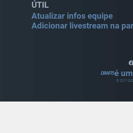
ÚTIL
Atualizar infos equipe
Adicionar livestream na par
é um
© 2017-
20