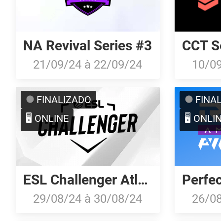
NA Revival Series #3
21/09/24
à
22/09/24
10/0
FINALIZADO
FINA
🖥️ ONLINE
🖥️ ONLI
ESL Challenger Atlanta 2024: North American Closed Qualifier
29/08/24
à
30/08/24
26/0