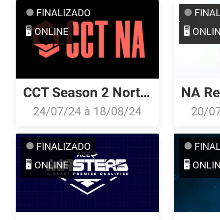
FINALIZADO
FINA
🖥️ ONLINE
🖥️ ONLI
CCT Season 2 North American Series #2
NA Rev
24/07/24
à
18/08/24
20/0
FINALIZADO
FINA
🖥️ ONLINE
🖥️ ONLI