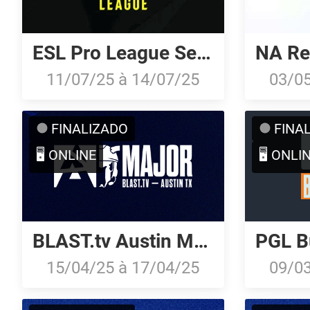
ESL Pro League Season 22: North American Qualifier
NA Rev
11/07/25
à
14/07/25
03/0
FINALIZADO
FINA
🖥️ ONLINE
🖥️ ONLI
BLAST.tv Austin Major 2025: North American Regional Qualifier
15/04/25
à
17/04/25
09/0