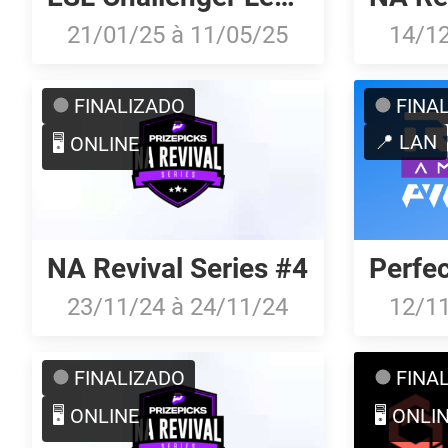
21/01/25
à
11/05/25
14/1
FINALIZADO
FINA
📍 LAN
🖥️ ONLINE
NA Revival Series #4
23/11/24
à
24/11/24
12/1
FINALIZADO
FINA
🖥️ ONLINE
🖥️ ONLI