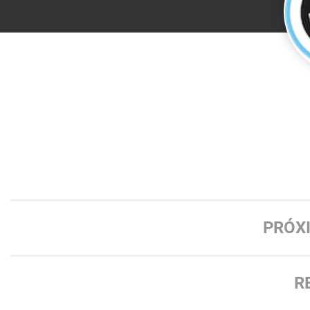
PRÓX
R