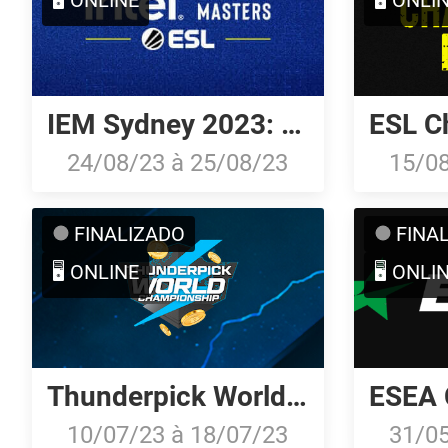
IEM Sydney 2023: Closed Qualifier NA
24/08/23
à
25/08/23
15/0
FINALIZADO
FINA
🖥️ ONLINE
🖥️ ONLI
Thunderpick World Championship 2023: North American Qualifier #1
10/07/23
à
18/07/23
31/0