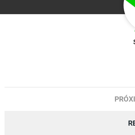
PRÓX
R