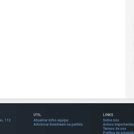
ÚTIL
LINKS
ão, 112
Atualizar infos equipe
Sobre nós
Adicionar livestream na partida
Avisos importantes
Termos de uso
Política de privaci