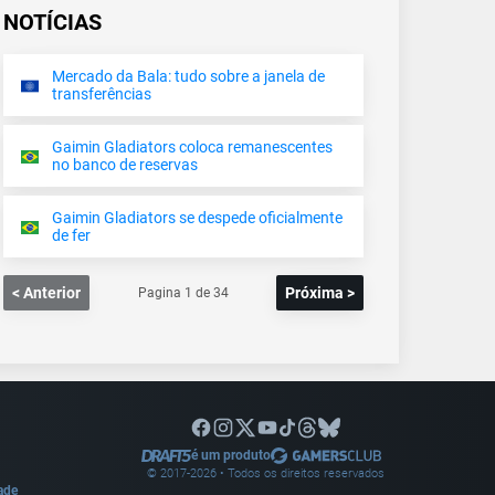
NOTÍCIAS
Mercado da Bala: tudo sobre a janela de
transferências
Gaimin Gladiators coloca remanescentes
no banco de reservas
Gaimin Gladiators se despede oficialmente
de fer
< Anterior
Próxima >
Pagina
1
de
34
é um produto
© 2017-
2026
• Todos os direitos reservados
dade