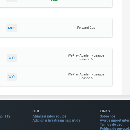
Forward Cup
MD3
WePlay Academy League
W.O.
Season 5
WePlay Academy League
W.O.
Season 5
ÚTIL
LINKS
ão, 112
Atualizar infos equipe
Sobre nós
Adicionar livestream na partida
Avisos importantes
Termos de uso
Política de privaci