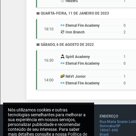
HeizerS
1
📅 QUARTA-FEIRA, 11 DE JANEIRO DE 2023
Eternal Fire Academy
0
18:10
Iron Branch
2
📅 SÁBADO, 6 DE AGOSTO DE 2022
Spirit Academy
1
16:30
Eternal Fire Academy
0
NAVI Junior
1
14:00
Eternal Fire Academy
0
Nós utilizamos cookies e outras
tecnologias semelhantes para melhorar a
CONTATO
ENDEREÇO
sua experiência em nossos serviços,
Imprensa: press@draft5.gg
Rua Maria Soares Leit
personalizar publicidade e recomendar
Pauta: sugestaopauta@draft5.gg
Sorocaba/SP
conteúdo de seu interesse. Para saber
Contato: contato@draft5.gg
18047-690
mais detalhes consulte a nossa
Política de
Comercial: comercial@draft5.gg
Brasil