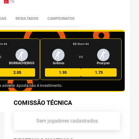
TR
DAS
RESULTADOS
CAMPEONATOS
rm #4
BB Storm #4
S
VS
BORRACHEIROS
Grêmio
Procyon
2.05
1.95
1.75
a adverte: Aposta não é investimento.
COMISSÃO TÉCNICA
Sem jogadores cadastrados