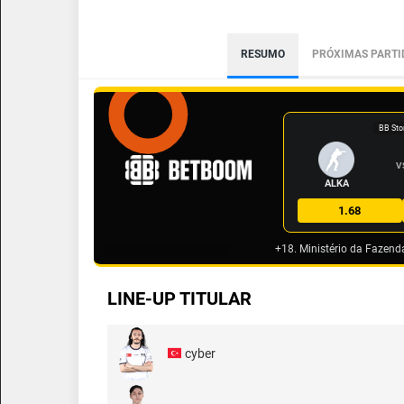
RESUMO
PRÓXIMAS PARTI
BB Sto
V
ALKA
1.68
+18. Ministério da Fazend
LINE-UP TITULAR
cyber