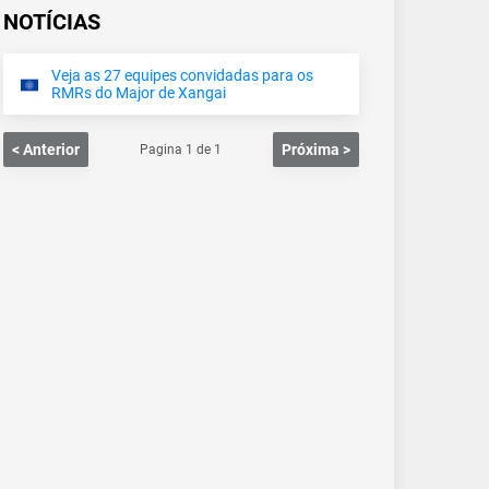
NOTÍCIAS
Veja as 27 equipes convidadas para os
RMRs do Major de Xangai
< Anterior
Próxima >
Pagina
1
de
1