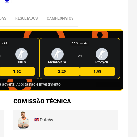
IL
DAS
RESULTADOS
CAMPEONATOS
rm #4
BB Storm #4
S
VS
Isurus
Metanoia W.
Procyon
1.62
2.20
1.58
a adverte: Aposta não é investimento.
COMISSÃO TÉCNICA
Dutchy