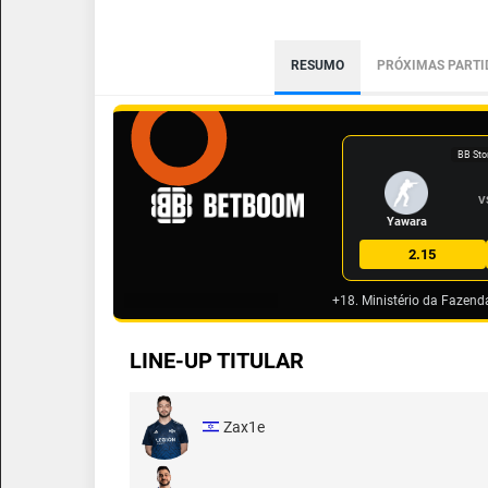
RESUMO
PRÓXIMAS PARTI
BB Sto
V
Yawara
2.15
+18. Ministério da Fazend
LINE-UP TITULAR
Zax1e