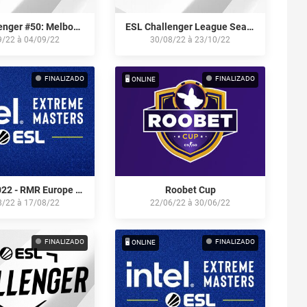
ESL Challenger #50: Melbourne 2022
ESL Challenger League Season 42: Europe
9/22
à
04/09/22
30/08/22
à
23/10/22
FINALIZADO
FINALIZADO
🖥️ ONLINE
IEM Rio 2022 - RMR Europe - Qualifier #1
Roobet Cup
8/22
à
17/08/22
22/06/22
à
30/06/22
FINALIZADO
FINALIZADO
🖥️ ONLINE