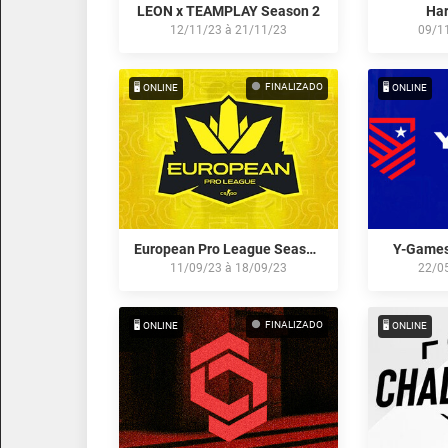
LEON x TEAMPLAY Season 2
Har
12/11/23
à
21/11/23
09/1
FINALIZADO
🖥️ ONLINE
🖥️ ONLINE
European Pro League Season 10
Y-Games
11/09/23
à
18/09/23
22/0
FINALIZADO
🖥️ ONLINE
🖥️ ONLINE