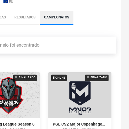
EU
DAS
RESULTADOS
CAMPEONATOS
eio foi encontrado.
FINALIZADO
FINALIZADO
🖥️ ONLINE
g League Season 8
PGL CS2 Major Copenhagen 2024: European RMR B Closed Qualifier