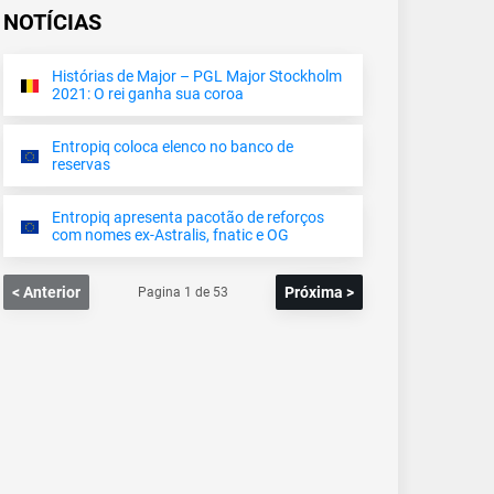
NOTÍCIAS
Histórias de Major – PGL Major Stockholm
2021: O rei ganha sua coroa
Entropiq coloca elenco no banco de
reservas
Entropiq apresenta pacotão de reforços
com nomes ex-Astralis, fnatic e OG
< Anterior
Próxima >
Pagina
1
de
53