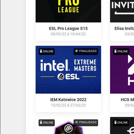
ESL Pro League S15
Elisa Invi
09/03/22
à
10/04/22
03/0
FINALIZADO
🖥️ ONLINE
🖥️ ONLINE
IEM Katowice 2022
HCG Ma
15/02/22
à
27/02/22
09/0
FINALIZADO
🖥️ ONLINE
🖥️ ONLINE