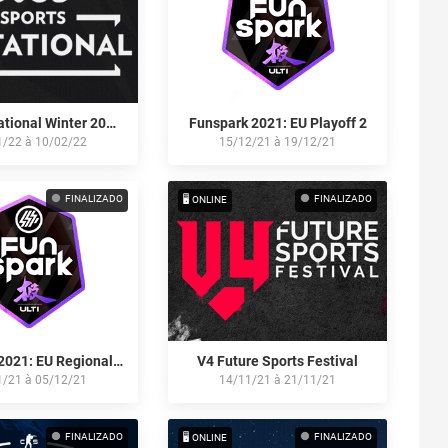
Elisa Invitational Winter 2021: Online
Funspark 2021: EU Playoff 2
1/22
à
10/02/22
15/12/21
à
19/12/21
FINALIZADO
FINALIZADO
🖥️ ONLINE
Funspark 2021: EU Regional S4
V4 Future Sports Festival
1/21
à
05/12/21
14/11/21
à
21/11/21
FINALIZADO
FINALIZADO
🖥️ ONLINE