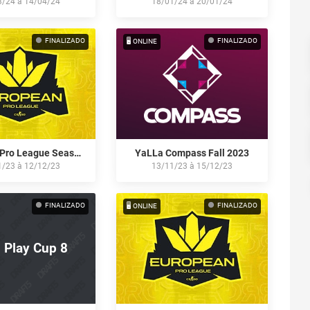
3/24
à
14/04/24
18/01/24
à
20/01/24
FINALIZADO
FINALIZADO
🖥️ ONLINE
European Pro League Season 12
YaLLa Compass Fall 2023
1/23
à
12/12/23
13/11/23
à
15/12/23
FINALIZADO
FINALIZADO
🖥️ ONLINE
 Play Cup 8