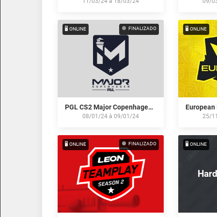
11/03/24
à
18/03/24
09/0
FINALIZADO
🖥️ ONLINE
🖥️ ONLINE
PGL CS2 Major Copenhagen 2024: European RMR Open Qualifier #1
08/01/24
à
09/01/24
25/1
FINALIZADO
🖥️ ONLINE
🖥️ ONLINE
Hard