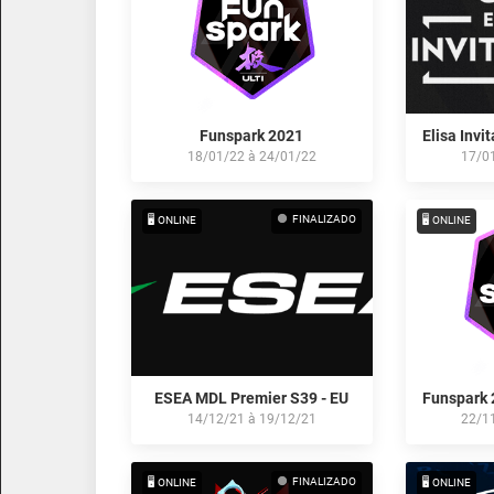
Funspark 2021
18/01/22
à
24/01/22
17/0
FINALIZADO
🖥️ ONLINE
🖥️ ONLINE
ESEA MDL Premier S39 - EU
14/12/21
à
19/12/21
22/1
FINALIZADO
🖥️ ONLINE
🖥️ ONLINE