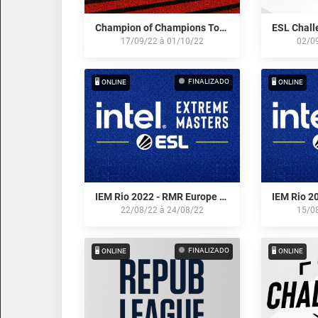
Champion of Champions Tour: EU - Series #2
17/09/22
à
01/10/22
02/0
FINALIZADO
🖥️ ONLINE
🖥️ ONLINE
IEM Rio 2022 - RMR Europe - Qualifier #3
22/08/22
à
24/08/22
15/0
FINALIZADO
🖥️ ONLINE
🖥️ ONLINE