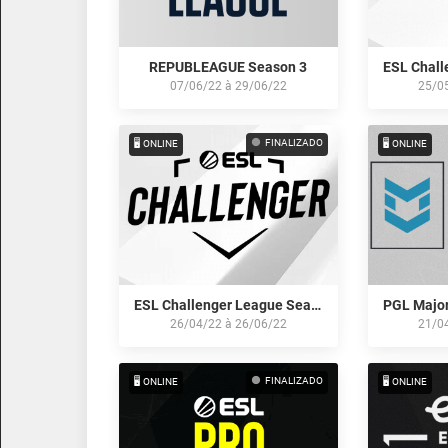
REPUBLEAGUE Season 3
07/06/22
à
29/06/22
25/0
FINALIZADO
🖥️ ONLINE
🖥️ ONLINE
ESL Challenger League Season 41: Europe
26/04/22
à
26/06/22
21/0
FINALIZADO
🖥️ ONLINE
🖥️ ONLINE