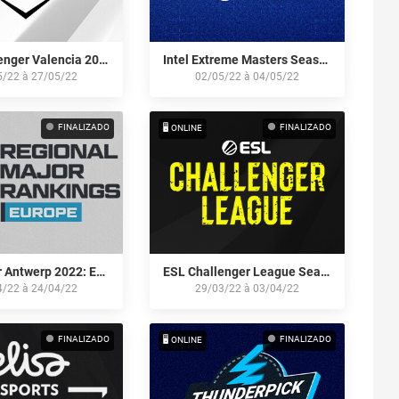
ESL Challenger Valencia 2022: Europe Qualifier
Intel Extreme Masters Season XVII - Dallas: European Qualifier
5/22
à
27/05/22
02/05/22
à
04/05/22
FINALIZADO
FINALIZADO
🖥️ ONLINE
PGL Major Antwerp 2022: European RMR B
ESL Challenger League Season 40: Europe
4/22
à
24/04/22
29/03/22
à
03/04/22
FINALIZADO
FINALIZADO
🖥️ ONLINE