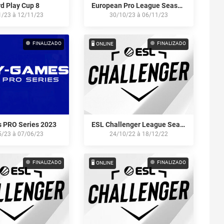
d Play Cup 8
European Pro League Season 11
1/23
à
12/11/23
30/10/23
à
06/11/23
FINALIZADO
FINALIZADO
🖥️ ONLINE
 PRO Series 2023
ESL Challenger League Season 43: Europe
5/23
à
07/06/23
24/10/22
à
18/12/22
FINALIZADO
FINALIZADO
🖥️ ONLINE