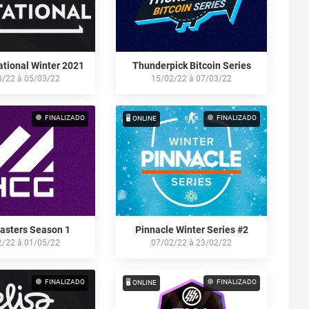
tational Winter 2021
Thunderpick Bitcoin Series
3/22
à
05/03/22
15/02/22
à
07/03/22
FINALIZADO
FINALIZADO
🖥️ ONLINE
sters Season 1
Pinnacle Winter Series #2
2/22
à
01/05/22
07/02/22
à
23/02/22
FINALIZADO
FINALIZADO
🖥️ ONLINE