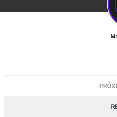
Ma
PRÓX
R