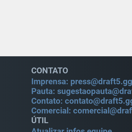
CONTATO
Imprensa: press@draft5.g
Pauta: sugestaopauta@dra
Contato: contato@draft5.g
Comercial: comercial@draf
ÚTIL
Atualizar infos equipe