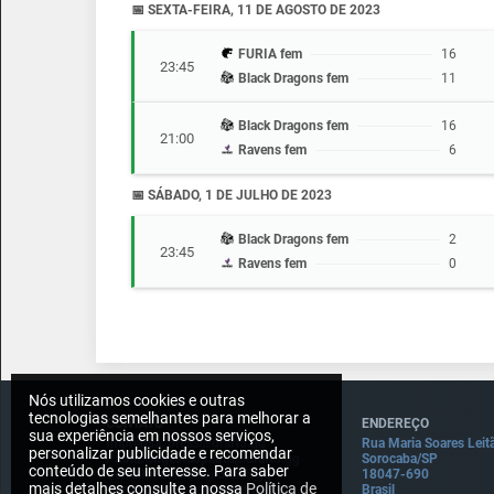
📅 SEXTA-FEIRA, 11 DE AGOSTO DE 2023
FURIA fem
16
23:45
Black Dragons fem
11
Black Dragons fem
16
21:00
Ravens fem
6
📅 SÁBADO, 1 DE JULHO DE 2023
Black Dragons fem
2
23:45
Ravens fem
0
Nós utilizamos cookies e outras
tecnologias semelhantes para melhorar a
CONTATO
ENDEREÇO
sua experiência em nossos serviços,
Imprensa: press@draft5.gg
Rua Maria Soares Leit
personalizar publicidade e recomendar
Pauta: sugestaopauta@draft5.gg
Sorocaba/SP
conteúdo de seu interesse. Para saber
Contato: contato@draft5.gg
18047-690
mais detalhes consulte a nossa
Política de
Comercial: comercial@draft5.gg
Brasil