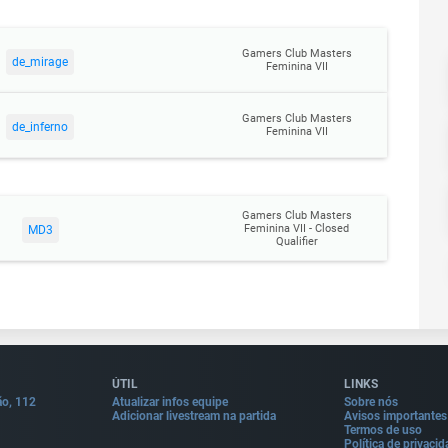
Gamers Club Masters
de_mirage
Feminina VII
Gamers Club Masters
de_inferno
Feminina VII
Gamers Club Masters
Feminina VII - Closed
MD3
Qualifier
ÚTIL
LINKS
ão, 112
Atualizar infos equipe
Sobre nós
Adicionar livestream na partida
Avisos importantes
Termos de uso
Política de privaci