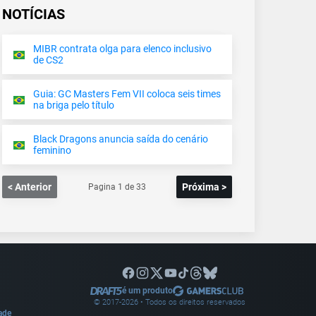
NOTÍCIAS
MIBR contrata olga para elenco inclusivo
de CS2
Guia: GC Masters Fem VII coloca seis times
na briga pelo título
Black Dragons anuncia saída do cenário
feminino
< Anterior
Próxima >
Pagina
1
de
33
é um produto
© 2017-
2026
• Todos os direitos reservados
dade