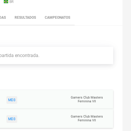
BR
DAS
RESULTADOS
CAMPEONATOS
artida encontrada.
Gamers Club Masters
MD3
Feminina VII
Gamers Club Masters
MD3
Feminina VII