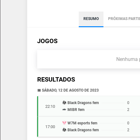
RESUMO
PRÓXIMAS PARTI
JOGOS
Nenhuma p
RESULTADOS
📅 SÁBADO, 12 DE AGOSTO DE 2023
Black Dragons fem
0
22:10
MIBR fem
2
W7M esports fem
0
17:00
Black Dragons fem
2