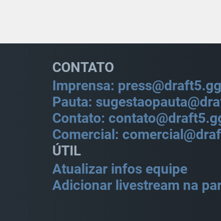
CONTATO
Imprensa: press@draft5.g
Pauta: sugestaopauta@dra
Contato: contato@draft5.g
Comercial: comercial@draf
ÚTIL
Atualizar infos equipe
Adicionar livestream na par