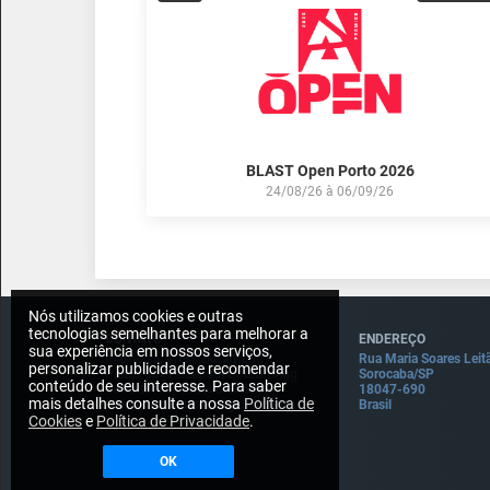
BLAST Open Porto 2026
24/08/26
à
06/09/26
Nós utilizamos cookies e outras
tecnologias semelhantes para melhorar a
CONTATO
ENDEREÇO
sua experiência em nossos serviços,
Imprensa: press@draft5.gg
Rua Maria Soares Leit
personalizar publicidade e recomendar
Pauta: sugestaopauta@draft5.gg
Sorocaba/SP
conteúdo de seu interesse. Para saber
Contato: contato@draft5.gg
18047-690
mais detalhes consulte a nossa
Política de
Comercial: comercial@draft5.gg
Brasil
Cookies
e
Política de Privacidade
.
OK