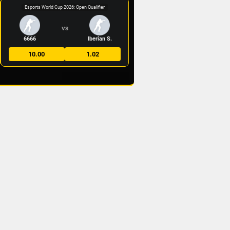
Esports World Cup 2026: Open Qualifier
VS
6666
Iberian S.
10.00
1.02