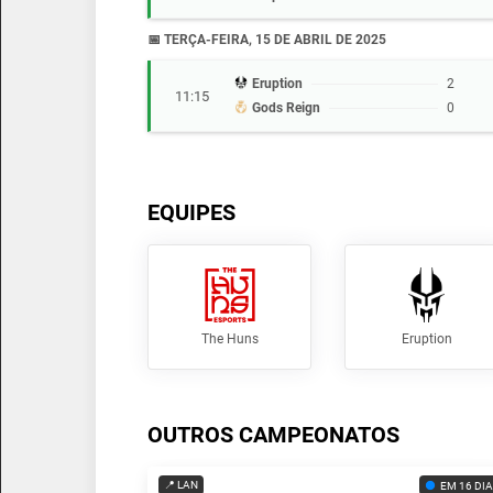
📅 TERÇA-FEIRA, 15 DE ABRIL DE 2025
Eruption
2
11:15
Gods Reign
0
EQUIPES
The Huns
Eruption
OUTROS CAMPEONATOS
📍 LAN
EM 16 DI