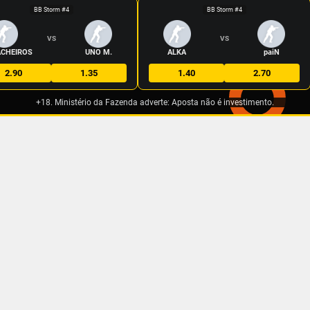
BB Storm #4
BB Storm #4
VS
VS
CHEIROS
UNO M.
ALKA
paiN
2.90
1.35
1.40
2.70
+18. Ministério da Fazenda adverte: Aposta não é investimento.