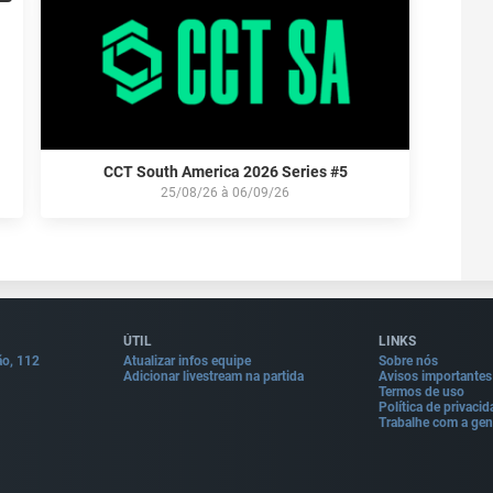
CCT South America 2026 Series #5
25/08/26
à
06/09/26
ÚTIL
LINKS
ão, 112
Atualizar infos equipe
Sobre nós
Adicionar livestream na partida
Avisos importantes
Termos de uso
Política de privaci
Trabalhe com a gen