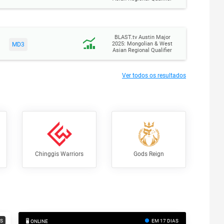
BLAST.tv Austin Major
2025: Mongolian & West
MD3
Asian Regional Qualifier
Ver todos os resultados
Chinggis Warriors
Gods Reign
AS
EM 17 DIAS
🖥️ ONLINE