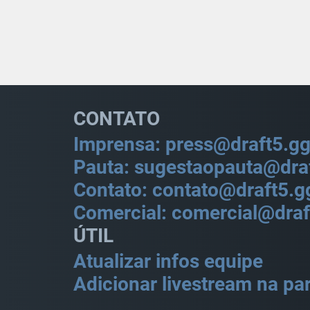
CONTATO
Imprensa: press@draft5.g
Pauta: sugestaopauta@dra
Contato: contato@draft5.g
Comercial: comercial@draf
ÚTIL
Atualizar infos equipe
Adicionar livestream na par