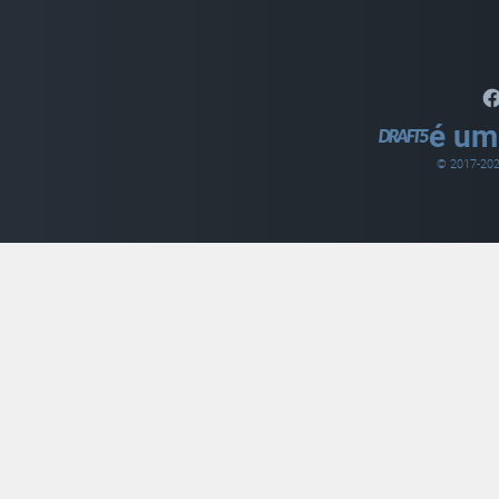
é um
© 2017-
20