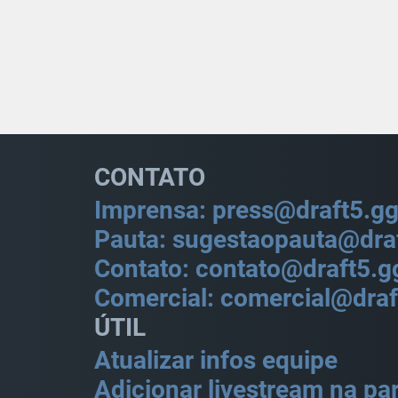
CONTATO
Imprensa: press@draft5.g
Pauta: sugestaopauta@dra
Contato: contato@draft5.g
Comercial: comercial@draf
ÚTIL
Atualizar infos equipe
Adicionar livestream na par