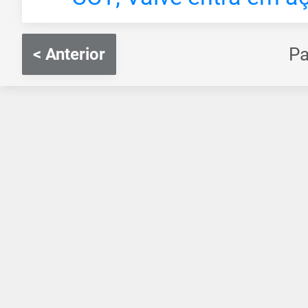
P
< Anterior