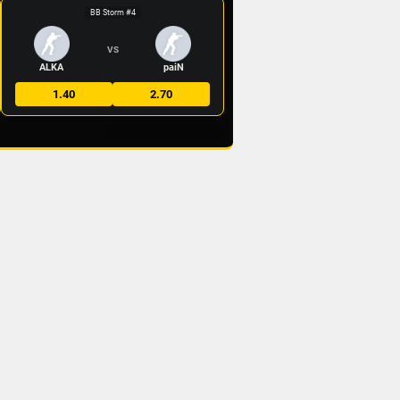
BB Storm #4
VS
ALKA
paiN
1.40
2.70