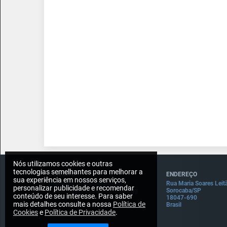
Nós utilizamos cookies e outras
tecnologias semelhantes para melhorar a
CONTATO
ENDEREÇO
sua experiência em nossos serviços,
Imprensa: press@draft5.gg
Rua Maria Soares Leit
personalizar publicidade e recomendar
Pauta: sugestaopauta@draft5.gg
Sorocaba/SP
conteúdo de seu interesse. Para saber
Contato: contato@draft5.gg
18047-690
mais detalhes consulte a nossa
Política de
Comercial: comercial@draft5.gg
Brasil
Cookies
e
Política de Privacidade
.