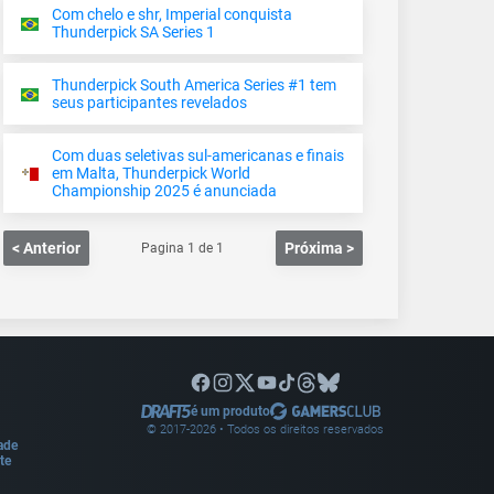
Com chelo e shr, Imperial conquista
Thunderpick SA Series 1
Thunderpick South America Series #1 tem
seus participantes revelados
Com duas seletivas sul-americanas e finais
em Malta, Thunderpick World
Championship 2025 é anunciada
< Anterior
Próxima >
Pagina
1
de
1
é um produto
© 2017-
2026
• Todos os direitos reservados
dade
te