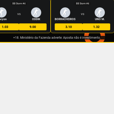
BB Storm #4
BB Storm #4
VS
VS
ocyon
ODDIK
BORRACHEIROS
UNO M.
1.03
9.00
3.10
1.32
+18. Ministério da Fazenda adverte: Aposta não é investimento.