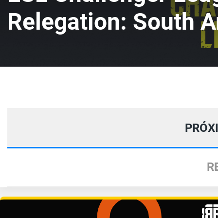
Relegation: South 
PRÓX
R