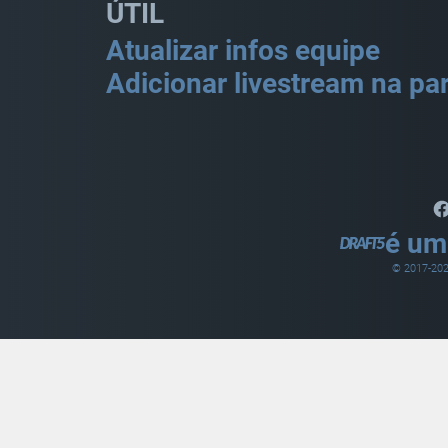
ÚTIL
Atualizar infos equipe
Adicionar livestream na par
é um
© 2017-
20