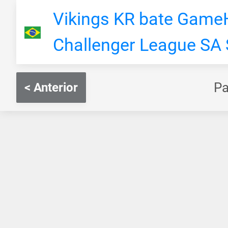
Vikings KR bate GameH
Challenger League SA
P
< Anterior