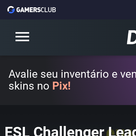
Avalie seu inventário e v
skins no
Pix!
ESL Challenger Lea