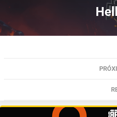
Hel
PRÓX
R