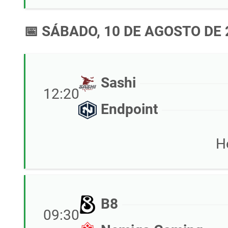
📅 SÁBADO, 10 DE AGOSTO DE 
Sashi
12:20
Endpoint
H
B8
09:30